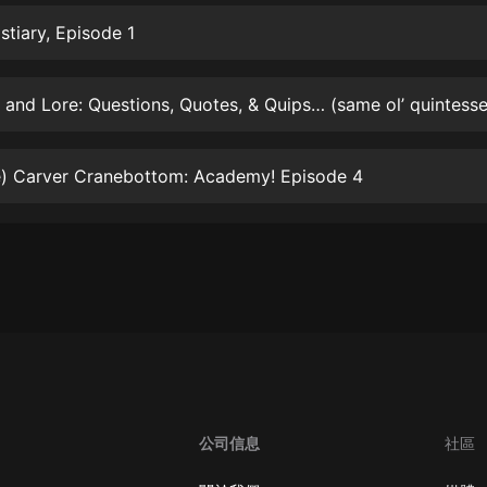
生命科學篇1-2·猴子警長科學探案記|
寶寶巴士科普
stiary, Episode 1
寶寶巴士
【新民間劇場】我的老千江湖｜ 有聲
的紫襟｜ 魔幻千手
有聲的紫襟
e) Carver Cranebottom: Academy! Episode 4
《夜色鋼琴曲》
夜色鋼琴曲趙海洋
太荒吞天訣丨熱血玄幻丨紫襟領銜有
聲劇
有聲的紫襟
嫡女貴嫁 | 一刀蘇蘇團隊制作 | 古言
宮鬥重生爽文 多人有聲劇
一刀蘇蘇
中國大案紀實 | 每日一驚案！真實案
公司信息
社區
件恐怖刑偵尚文
大舌頭尚文