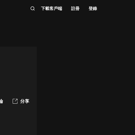
下載客戶端
註冊
登錄
論
分享