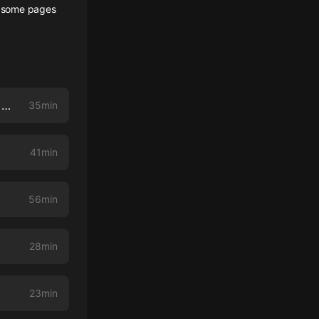
ut some pages
75 Christmas at Bainbridge: A Carver Academy Christmas Special OR The Christmas Bone!
35min
41min
56min
28min
23min