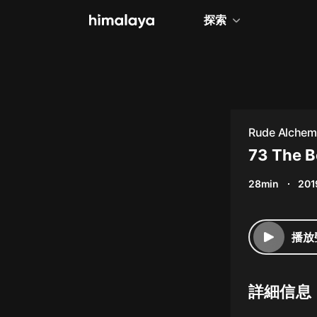
探索
全部
小說
個人成長
Rude Alchem
相聲評書
73 The B
兒童
28min
201
歷史
情感治愈
播放
健康養生
商業財經
詳細信息
廣播劇