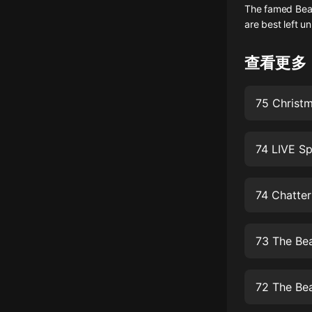
The famed Beast
懸疑
are best left u
科幻
查看更多
好書精講
外語
耽美
74 LIVE Sp
認知思維
人文
74 Chatter
音樂
粵語
73 The Bea
頭條
娛樂
72 The Bea