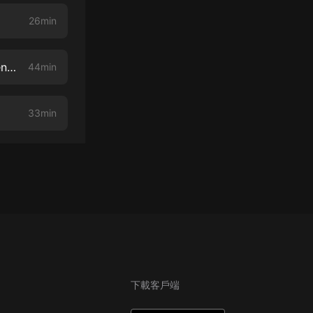
26min
70 Chatter and Lore: Questions, Quotes, & Quips… (same ol’ quintessential qrap)
44min
33min
下載客戶端