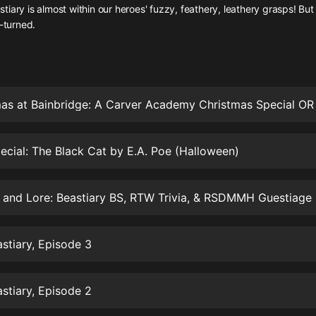
灰姑娘音樂
iary is almost within our heroes' fuzzy, feathery, leathery grasps! B
n-turned.
郭德綱於謙相聲全集
德雲社郭德綱相聲VIP
安全警長啦咘啦哆·假期篇|新篇章加
更|寶寶巴士故事
寶寶巴士
ecial: The Black Cat by E.A. Poe (Halloween)
凡人修仙傳|楊洋主演影視原著|薑廣
濤配音多播版本
光合積木
 and Lore: Beastiary BS, RTW Trivia, & RSDMMH Guestiage
摸金天師【第一季】（紫襟演播）
有聲的紫襟
stiary, Episode 3
無敵六皇子|爆笑穿越|無敵流皇子|安
燃領銜有聲小說
stiary, Episode 2
安燃