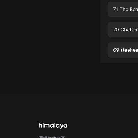
經典名著
71 The Bea
人物傳記
電影
生活
英語
69 (teehe
日語
課程
少兒教育
二次元
教育培訓
IT科技
汽車