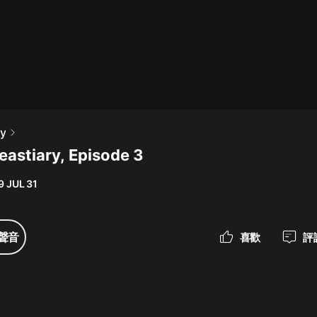
最佳女婿｜都市異能多人有聲劇｜一
種侃侃｜有聲小說
一種侃侃
米小圈上學記:一二三年級 | 暢銷出版
y
物
eastiary, Episode 3
米小圈
9 JUL 31
破壞者聯盟篇1-4季·猴子警長科學探
案記|寶寶巴士
寶寶巴士
聲音
喜歡
評
大奉打更人丨頭陀淵領銜多人有聲
劇|暢聽全集|王鶴棣、田曦薇主演影
視劇原著|賣報小郎君
頭陀淵講故事
總有這樣的歌只想一個人聽