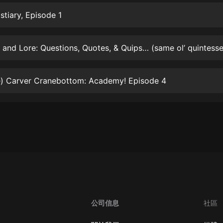
生命科學篇1-2·猴子警長科學探案記|
寶寶巴士科普
stiary, Episode 1
寶寶巴士
【新民間劇場】我的老千江湖｜ 有聲
的紫襟｜ 魔幻千手
有聲的紫襟
e) Carver Cranebottom: Academy! Episode 4
《夜色鋼琴曲》
夜色鋼琴曲趙海洋
太荒吞天訣丨熱血玄幻丨紫襟領銜有
聲劇
有聲的紫襟
嫡女貴嫁 | 一刀蘇蘇團隊制作 | 古言
宮鬥重生爽文 多人有聲劇
一刀蘇蘇
中國大案紀實 | 每日一驚案！真實案
公司信息
社區
件恐怖刑偵尚文
大舌頭尚文