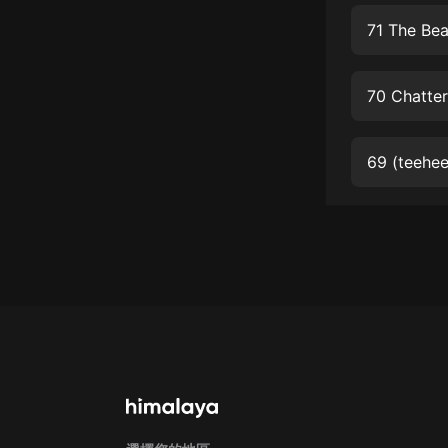
經典名著
71 The Bea
人物傳記
電影
生活
英語
69 (teehe
日語
課程
少兒教育
二次元
教育培訓
IT科技
汽車