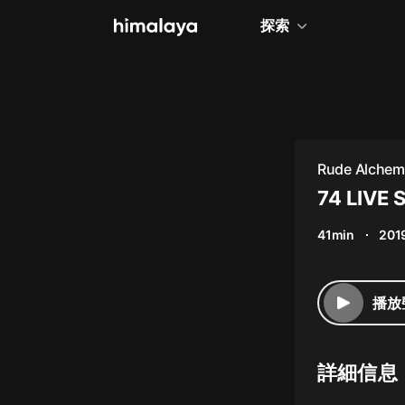
探索
全部
小說
個人成長
Rude Alchem
相聲評書
74 LIVE 
兒童
41min
201
歷史
情感治愈
播放
健康養生
商業財經
詳細信息
廣播劇