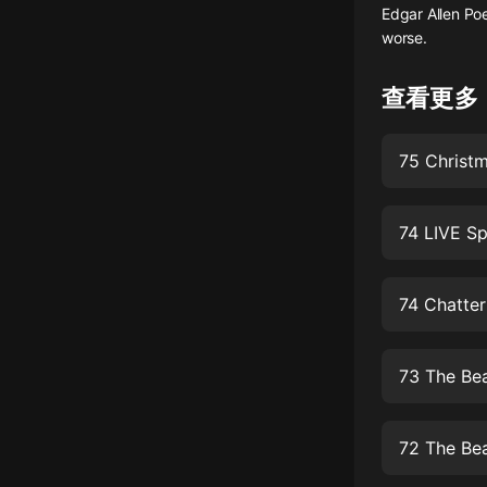
Edgar Allen Poe
懸疑
worse.
科幻
查看更多
好書精講
外語
耽美
74 LIVE Sp
認知思維
人文
74 Chatter
音樂
粵語
73 The Bea
頭條
娛樂
72 The Bea