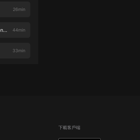
26min
70 Chatter and Lore: Questions, Quotes, & Quips… (same ol’ quintessential qrap)
44min
33min
下載客戶端