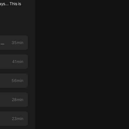
s... This is
75 Christmas at Bainbridge: A Carver Academy Christmas Special OR The Christmas Bone!
35min
41min
56min
28min
23min