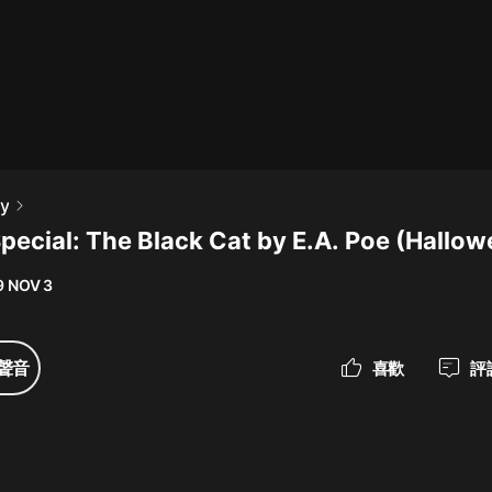
最佳女婿｜都市異能多人有聲劇｜一
種侃侃｜有聲小說
一種侃侃
米小圈上學記:一二三年級 | 暢銷出版
y
物
Special: The Black Cat by E.A. Poe (Hallo
米小圈
9 NOV 3
破壞者聯盟篇1-4季·猴子警長科學探
案記|寶寶巴士
寶寶巴士
聲音
喜歡
評
大奉打更人丨頭陀淵領銜多人有聲
劇|暢聽全集|王鶴棣、田曦薇主演影
視劇原著|賣報小郎君
頭陀淵講故事
總有這樣的歌只想一個人聽