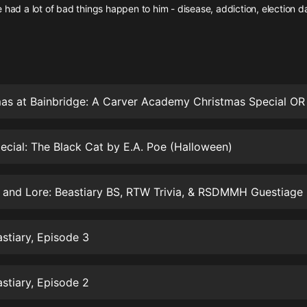
灰姑娘音樂
 had a lot of bad things happen to him - disease, addiction, election day
郭德綱於謙相聲全集
德雲社郭德綱相聲VIP
安全警長啦咘啦哆·假期篇|新篇章加
更|寶寶巴士故事
寶寶巴士
ecial: The Black Cat by E.A. Poe (Halloween)
凡人修仙傳|楊洋主演影視原著|薑廣
濤配音多播版本
光合積木
 and Lore: Beastiary BS, RTW Trivia, & RSDMMH Guestiage
摸金天師【第一季】（紫襟演播）
有聲的紫襟
stiary, Episode 3
無敵六皇子|爆笑穿越|無敵流皇子|安
燃領銜有聲小說
stiary, Episode 2
安燃