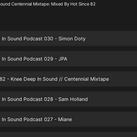
灰姑娘音樂
ound Centennial Mixtape: Mixed By Hot Since 82
郭德綱於謙相聲全集
德雲社郭德綱相聲VIP
 In Sound Podcast 030 - Simon Doty
安全警長啦咘啦哆·假期篇|新篇章加
更|寶寶巴士故事
寶寶巴士
 In Sound Podcast 029 - JPA
凡人修仙傳|楊洋主演影視原著|薑廣
濤配音多播版本
光合積木
82 - Knee Deep In Sound // Centennial Mixtape
摸金天師【第一季】（紫襟演播）
 In Sound Podcast 028 - Sam Holland
有聲的紫襟
無敵六皇子|爆笑穿越|無敵流皇子|安
 In Sound Podcast 027 - Miane
燃領銜有聲小說
安燃