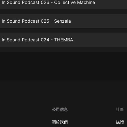
生命科學篇1-2·猴子警長科學探案記|
 In Sound Podcast 026 - Collective Machine
寶寶巴士科普
寶寶巴士
 In Sound Podcast 025 - Senzala
【新民間劇場】我的老千江湖｜ 有聲
的紫襟｜ 魔幻千手
有聲的紫襟
 In Sound Podcast 024 - THEMBA
《夜色鋼琴曲》
夜色鋼琴曲趙海洋
太荒吞天訣丨熱血玄幻丨紫襟領銜有
聲劇
有聲的紫襟
嫡女貴嫁 | 一刀蘇蘇團隊制作 | 古言
宮鬥重生爽文 多人有聲劇
一刀蘇蘇
公司信息
社區
中國大案紀實 | 每日一驚案！真實案
件恐怖刑偵尚文
關於我們
媒體
大舌頭尚文