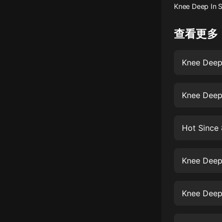
Knee Deep In S
懸疑
查看更多
科幻
好書精講
Knee Deep
外語
耽美
Knee Deep
認知思維
Hot Since 
人文
音樂
Knee Deep
粵語
頭條
Knee Deep
娛樂