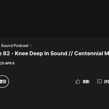
最佳女婿｜都市異能多人有聲劇｜一
種侃侃｜有聲小說
一種侃侃
米小圈上學記:一二三年級 | 暢銷出版
n Sound Podcast
物
e 82 - Knee Deep In Sound // Centennial 
米小圈
20 APR 8
破壞者聯盟篇1-4季·猴子警長科學探
案記|寶寶巴士
寶寶巴士
聲音
喜歡
評
大奉打更人丨頭陀淵領銜多人有聲
劇|暢聽全集|王鶴棣、田曦薇主演影
視劇原著|賣報小郎君
頭陀淵講故事
總有這樣的歌只想一個人聽