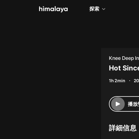
探索
全部
小說
個人成長
Knee Deep I
相聲評書
Hot Sinc
兒童
1h 2min
20
歷史
情感治愈
播放
健康養生
商業財經
詳細信息
廣播劇