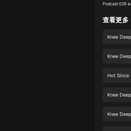
Podcast 029 is 
懸疑
查看更多
科幻
好書精講
Knee Deep
外語
耽美
Knee Deep
認知思維
Hot Since 
人文
音樂
Knee Deep
粵語
頭條
Knee Deep
娛樂