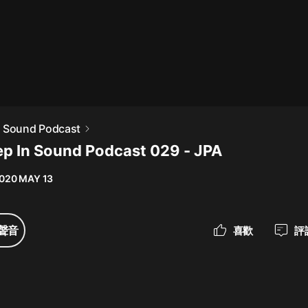
最佳女婿｜都市異能多人有聲劇｜一
種侃侃｜有聲小說
一種侃侃
米小圈上學記:一二三年級 | 暢銷出版
n Sound Podcast
物
p In Sound Podcast 029 - JPA
米小圈
020 MAY 13
破壞者聯盟篇1-4季·猴子警長科學探
案記|寶寶巴士
寶寶巴士
聲音
喜歡
評
大奉打更人丨頭陀淵領銜多人有聲
劇|暢聽全集|王鶴棣、田曦薇主演影
視劇原著|賣報小郎君
頭陀淵講故事
總有這樣的歌只想一個人聽