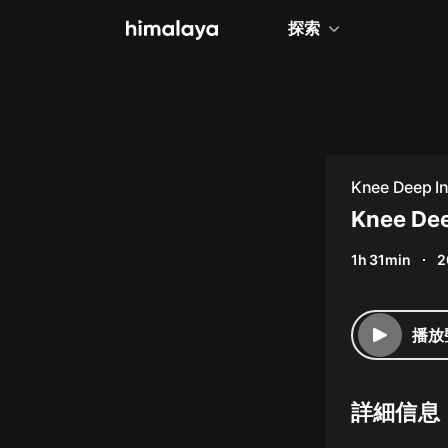
探索
全部
小說
個人成長
Knee Deep I
相聲評書
Knee Dee
兒童
1h 31min
2
歷史
情感治愈
播放
健康養生
商業財經
詳細信息
廣播劇