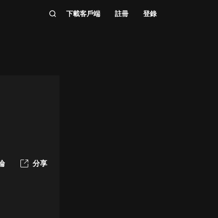
下載客戶端
註冊
登錄
論
分享