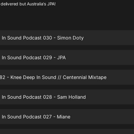
灰姑娘音樂
delivered but Australia's JPA!
郭德綱於謙相聲全集
德雲社郭德綱相聲VIP
 In Sound Podcast 030 - Simon Doty
安全警長啦咘啦哆·假期篇|新篇章加
更|寶寶巴士故事
寶寶巴士
 In Sound Podcast 029 - JPA
凡人修仙傳|楊洋主演影視原著|薑廣
濤配音多播版本
光合積木
82 - Knee Deep In Sound // Centennial Mixtape
摸金天師【第一季】（紫襟演播）
 In Sound Podcast 028 - Sam Holland
有聲的紫襟
無敵六皇子|爆笑穿越|無敵流皇子|安
 In Sound Podcast 027 - Miane
燃領銜有聲小說
安燃