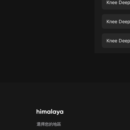
經典名著
Knee Deep
人物傳記
Knee Deep
電影
生活
Knee Deep
英語
日語
課程
少兒教育
二次元
教育培訓
IT科技
汽車
選擇您的地區