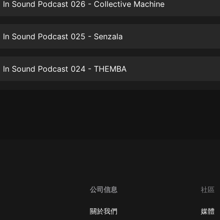
生命科學篇1-2·猴子警長科學探案記|
 In Sound Podcast 026 - Collective Machine
寶寶巴士科普
寶寶巴士
 In Sound Podcast 025 - Senzala
【新民間劇場】我的老千江湖｜ 有聲
的紫襟｜ 魔幻千手
有聲的紫襟
 In Sound Podcast 024 - THEMBA
《夜色鋼琴曲》
夜色鋼琴曲趙海洋
太荒吞天訣丨熱血玄幻丨紫襟領銜有
聲劇
有聲的紫襟
嫡女貴嫁 | 一刀蘇蘇團隊制作 | 古言
宮鬥重生爽文 多人有聲劇
一刀蘇蘇
公司信息
社區
中國大案紀實 | 每日一驚案！真實案
件恐怖刑偵尚文
關於我們
媒體
大舌頭尚文