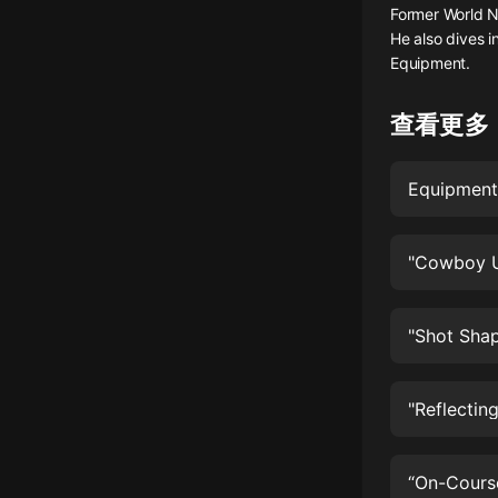
Former World No
懸疑
He also dives i
Equipment.
科幻
好書精講
查看更多
外語
Equipment,
耽美
認知思維
"Cowboy U
人文
音樂
"Shot Shap
粵語
"Reflectin
頭條
娛樂