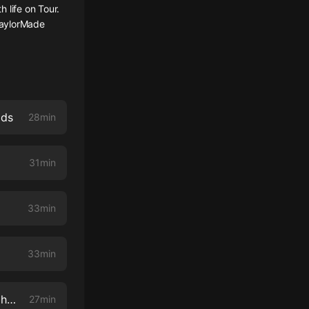
h life on Tour.
 TaylorMade
ods
28min
31min
33min
33min
“On-Course Quirks and Giving Back To Those In Need” With Dustin Johnson
27min