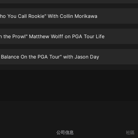
生命科學篇1-2·猴子警長科學探案記|
寶寶巴士科普
寶寶巴士
ho You Call Rookie" With Collin Morikawa
【新民間劇場】我的老千江湖｜ 有聲
的紫襟｜ 魔幻千手
n the Prowl" Matthew Wolff on PGA Tour Life
有聲的紫襟
《夜色鋼琴曲》
 Balance On the PGA Tour" with Jason Day
夜色鋼琴曲趙海洋
太荒吞天訣丨熱血玄幻丨紫襟領銜有
聲劇
有聲的紫襟
嫡女貴嫁 | 一刀蘇蘇團隊制作 | 古言
宮鬥重生爽文 多人有聲劇
一刀蘇蘇
中國大案紀實 | 每日一驚案！真實案
件恐怖刑偵尚文
公司信息
社區
大舌頭尚文