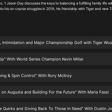
灰姑娘音樂
. 1 Jason Day discusses the keys to balancing a fulfilling family life wit
nto his on-course struggles in 2019, his friendship with Tiger and new
郭德綱於謙相聲全集
德雲社郭德綱相聲VIP
安全警長啦咘啦哆·假期篇|新篇章加
更|寶寶巴士故事
 Intimidation and Major Championship Golf with Tiger Wo
寶寶巴士
凡人修仙傳|楊洋主演影視原著|薑廣
濤配音多播版本
p" With World Series Champion Kevin Millar
光合積木
ing & Spin Control" With Rory McIlroy
摸金天師【第一季】（紫襟演播）
有聲的紫襟
g on Augusta and Building For the Future" With Maria Fassi
無敵六皇子|爆笑穿越|無敵流皇子|安
燃領銜有聲小說
安燃