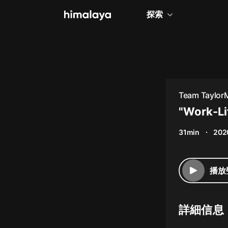
探索
全部
小說
個人成長
Team Taylor
相聲評書
"Work-Li
兒童
31min
202
歷史
情感治愈
播放
健康養生
商業財經
詳細信息
廣播劇