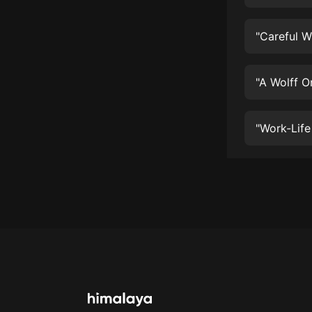
經典名著
人物傳記
"Careful W
電影
生活
"A Wolff O
英語
"Work-Life
日語
課程
少兒教育
二次元
教育培訓
IT科技
汽車