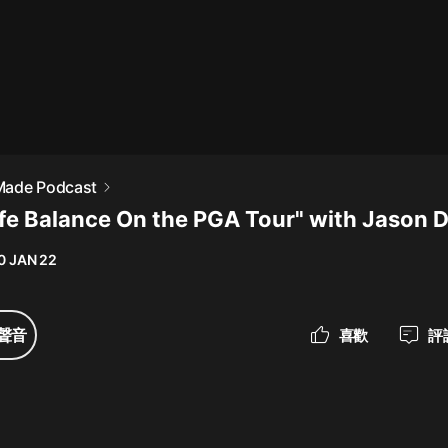
最佳女婿｜都市異能多人有聲劇｜一
種侃侃｜有聲小說
一種侃侃
米小圈上學記:一二三年級 | 暢銷出版
Made Podcast
物
fe Balance On the PGA Tour" with Jason 
米小圈
0 JAN 22
破壞者聯盟篇1-4季·猴子警長科學探
案記|寶寶巴士
寶寶巴士
聲音
喜歡
評
大奉打更人丨頭陀淵領銜多人有聲
劇|暢聽全集|王鶴棣、田曦薇主演影
視劇原著|賣報小郎君
頭陀淵講故事
總有這樣的歌只想一個人聽