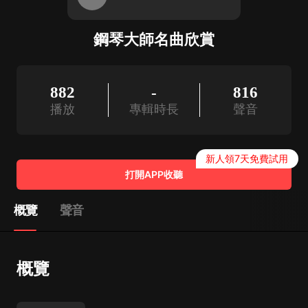
鋼琴大師名曲欣賞
882
-
816
播放
專輯時長
聲音
新人領7天免費試用
打開APP收聽
概覽
聲音
概覽