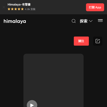
Himalaya-有聲書
打開 App
4.8k 安裝
探索
關注