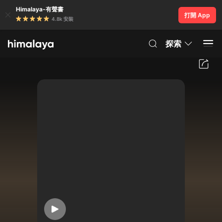
Himalaya-有聲書
打開 App
4.8k 安裝
探索