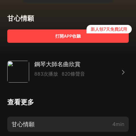
甘心情願
新人領7天免費試用
打開APP收聽
鋼琴大師名曲欣賞
883次播放
820條聲音
查看更多
甘心情願
4min