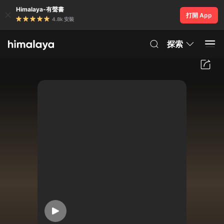
Himalaya-有聲書
打開 App
4.8k 安裝
探索