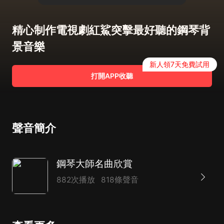
精心制作電視劇紅鯊突擊最好聽的鋼琴背
景音樂
新人領7天免費試用
打開APP收聽
聲音簡介
鋼琴大師名曲欣賞
882次播放
818條聲音