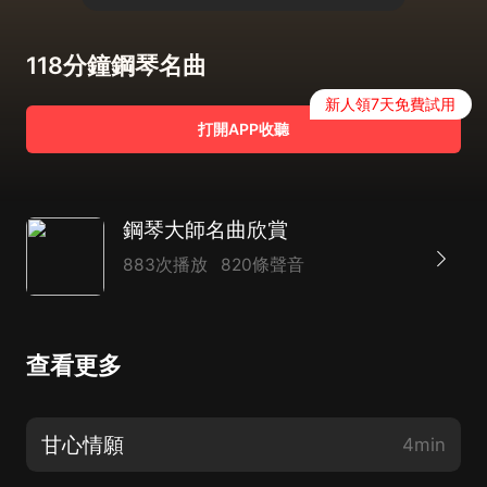
118分鐘鋼琴名曲
新人領7天免費試用
打開APP收聽
鋼琴大師名曲欣賞
883次播放
820條聲音
查看更多
甘心情願
4min