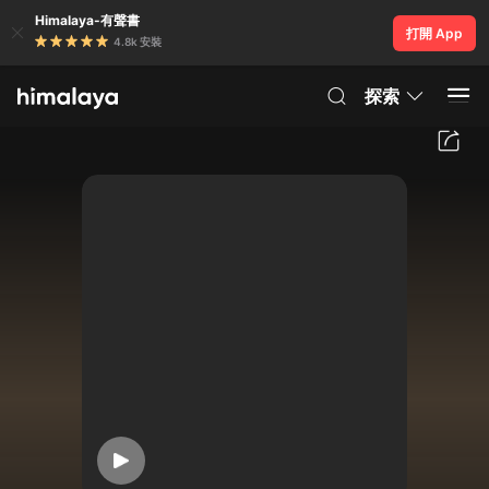
Himalaya-有聲書
打開 App
4.8k 安裝
探索