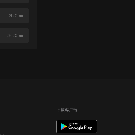
2h 0min
2h 20min
下載客戶端