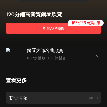
120分鐘高音質鋼琴欣賞
新人領7天免費試用
打開APP收聽
鋼琴大師名曲欣賞
882次播放
818條聲音
查看更多
甘心情願
4min