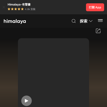
Himalaya-有聲書
打開 App
4.8k 安裝
探索