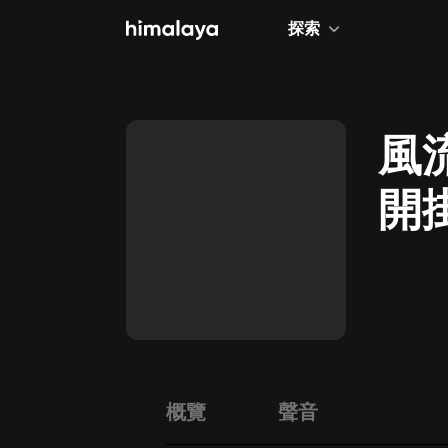
探索
全部
小說
風
個人成長
開
相聲評書
兒童
歷史
情感治愈
健康養生
商業財經
概覽
聲音
廣播劇