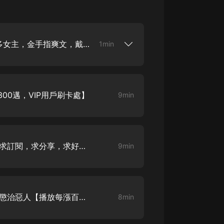
大秦：不裝了，你爹我是秦始皇丨爆
笑穿越丨伍壹劇社多人劇|趙家繼承
人秦朝
伍壹劇社
風流小農民，太香了！極品多女主，金手指爽文，戴耳機上車！
1min
詭秘之主 | 多人有聲劇丨同名動畫原
著 | 西幻克蘇魯 | 烏賊作品
只想過，賣完蜂蜜回家，飯在鍋里，人在床
8082Audio
上門來討打！ 意外獲得神秘仙葫后，張青山
、牛蛙，讓縣城的小飯店成了美食打卡聖
300邁，VIP用戶刷卡處】
9min
子里成了網紅店。 甚至他隔壁家的村花，也
重生1980：開局迎娶姐姐閨蜜丨頭
。 他生產的功能飲料，成了世界杯專供飲
陀淵領銜丨重生八零丨精品多人有聲
發現自己身邊怎麼全是貴人？！
劇
頭陀淵講故事
成何體統丨雙穿反套路爆笑爽文丨冷
風流小農民 002 命懸一線【求訂閱，求分享，求好評呀】
9min
月淺淺&倔強的小紅丨精品多人有聲
劇
o冷月淺淺o
風流小農民 003 得寶葫蘆，懲治惡人【播放每漲百萬，加更5集！】
8min