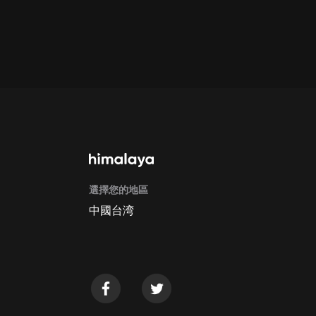
通過手機端訂閱如何取消？
Apple Store取消訂閱方法
G
選擇您的地區
中國台湾