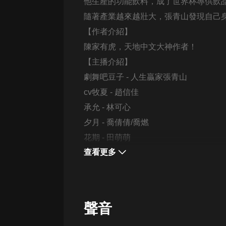
經典名著
他生產的功能飲料，成了世界杯專供飲
隨著產業越來越壯大，張青山發現自己
人物傳記
【作者介紹】
電影
陳家有虎，天地中文大神作者！
生活
【主播介紹】
英語
劇舞吧豆子 - 人生贏家張青山
cv牧夏 - 趙信佳
日語
承允 - 林可心
課程
夕月 - 喬倩倩/喬燃
少兒教育
花期 - 田萌萌
查看更多
二次元
教育培訓
IT科技
聲音
汽車