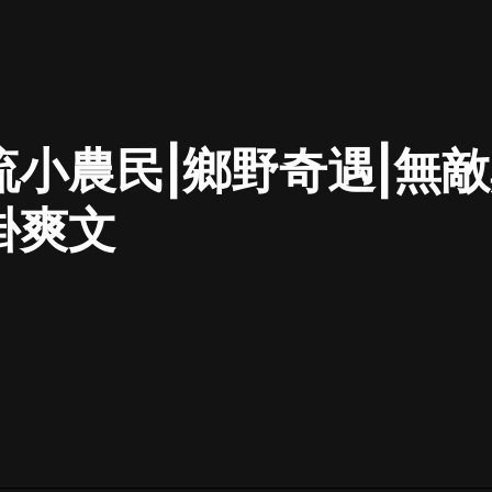
最佳女婿｜都市異能多人有聲劇｜一
種侃侃｜有聲小說
流小農民|鄉野奇遇|無敵
一種侃侃
米小圈上學記:一二三年級 | 暢銷出版
掛爽文
物
米小圈
破壞者聯盟篇1-4季·猴子警長科學探
案記|寶寶巴士
寶寶巴士
大奉打更人丨頭陀淵領銜多人有聲
劇|暢聽全集|王鶴棣、田曦薇主演影
視劇原著|賣報小郎君
頭陀淵講故事
總有這樣的歌只想一個人聽