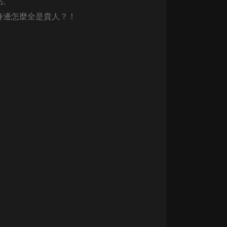
品。
生命科學篇1-2·猴子警長科學探案記|
寶寶巴士科普
身邊怎麼全是貴人？！
寶寶巴士
【新民間劇場】我的老千江湖｜ 有聲
的紫襟｜ 魔幻千手
有聲的紫襟
《夜色鋼琴曲》
夜色鋼琴曲趙海洋
太荒吞天訣丨熱血玄幻丨紫襟領銜有
聲劇
有聲的紫襟
嫡女貴嫁 | 一刀蘇蘇團隊制作 | 古言
宮鬥重生爽文 多人有聲劇
一刀蘇蘇
中國大案紀實 | 每日一驚案！真實案
件恐怖刑偵尚文
大舌頭尚文