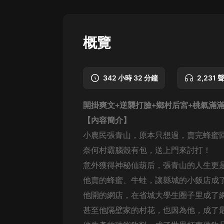
懸疑
科幻
概覽
好書精講
外語
342 小時 32 分鐘
2,231 
耽美
開掛爽文
+
逆襲打臉+
鄉村后宮+
桃氣滿
認知思維
【內容簡介】
人文
小農民張青山，原本只想過，賣完蜂蜜
音樂
奈何村霸腦殼有包，送上門來討打！
意外獲得神秘仙葫后，張青山的人生更
粵語
他賣的蜂蜜、牛蛙，讓縣城的小飯店成
頭條
他開的網店，在省城大學生圈子里成了
娛樂
甚至他隔壁家的村花，也因為他，成了