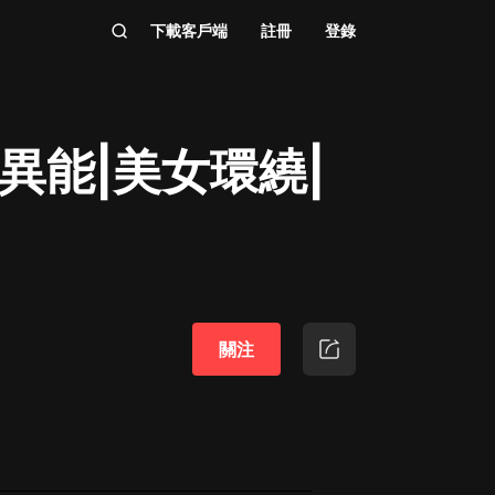
下載客戶端
註冊
登錄
異能|美女環繞|
關注