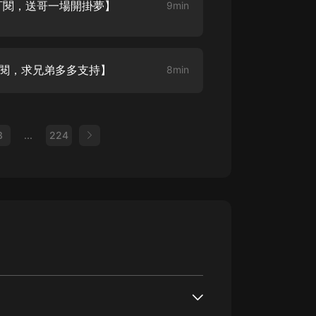
+訂閱，送哥一場開掛夢】
9min
訂閱，求兄弟多多支持】
8min
3
...
224