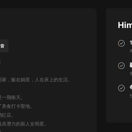
灰姑娘音樂
郭德綱於謙相聲全集
Him
德雲社郭德綱相聲VIP
安全警長啦咘啦哆·假期篇|新篇章加
更|寶寶巴士故事
聲音
寶寶巴士
滿
凡人修仙傳|楊洋主演影視原著|薑廣
濤配音多播版本
光合積木
回家，飯在鍋里，人在床上的生活。
摸金天師【第一季】（紫襟演播）
有聲的紫襟
是一飛衝天。
了美食打卡聖地。
無敵六皇子|爆笑穿越|無敵流皇子|安
網紅店。
燃領銜有聲小說
安燃
最具潛力的新人女明星。