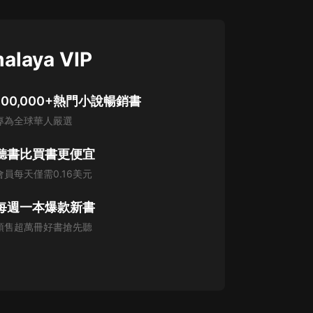
alaya VIP
100,000+熱門小說暢銷書
專為全球華人嚴選
聽書比買書更便宜
會員每天僅需0.16美元
每週一本爆款新書
預售超萬冊好書搶先聽