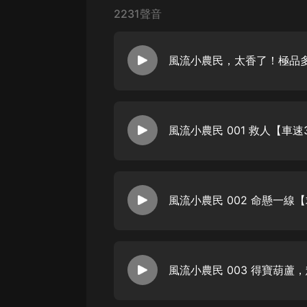
戲曲
2231聲音
旅遊
免費專區
暢銷書
【內容簡介】 小農民張青山，原本
其他
上的生活。 奈何村霸腦殼有包，送
的人生更是一飛衝天。 他賣的蜂蜜
風流小農民 001 救人【車速
地。 他開的網店，在省城大學生圈
因為他，成了最具潛力的新人女明星
品。 隨著產業越來越壯大，張青山