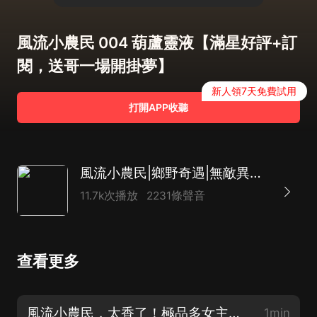
風流小農民 004 葫蘆靈液【滿星好評+訂
閱，送哥一場開掛夢】
新人領7天免費試用
打開APP收聽
風流小農民|鄉野奇遇|無敵異能|美女環繞|開掛爽文
11.7k次播放
2231條聲音
查看更多
風流小農民，太香了！極品多女主，金手指爽文，戴耳機上車！
1min