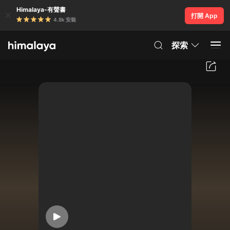
Himalaya-有聲書
打開 App
4.8k 安裝
探索