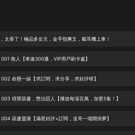
灰姑娘音樂
郭德綱於謙相聲全集
德雲社郭德綱相聲VIP
，太香了！極品多女主，金手指爽文，戴耳機上車！
安全警長啦咘啦哆·假期篇|新篇章加
更|寶寶巴士故事
寶寶巴士
001 救人【車速300邁，VIP用戶刷卡處】
凡人修仙傳|楊洋主演影視原著|薑廣
濤配音多播版本
光合積木
 002 命懸一線【求訂閱，求分享，求好評呀】
摸金天師【第一季】（紫襟演播）
有聲的紫襟
 003 得寶葫蘆，懲治惡人【播放每漲百萬，加更5集！】
無敵六皇子|爆笑穿越|無敵流皇子|安
 004 葫蘆靈液【滿星好評+訂閱，送哥一場開掛夢】
燃領銜有聲小說
安燃