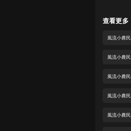
懸疑
查看更多
科幻
好書精講
風流小農民
外語
耽美
風流小農民 
認知思維
人文
風流小農民
音樂
風流小農民
粵語
頭條
風流小農民
娛樂