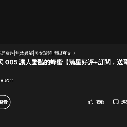
最佳女婿｜都市異能多人有聲劇｜一
種侃侃｜有聲小說
一種侃侃
米小圈上學記:一二三年級 | 暢銷出版
鄉野奇遇|無敵異能|美女環繞|開掛爽文
物
民 005 讓人驚豔的蜂蜜【滿星好評+訂閱，送
米小圈
破壞者聯盟篇1-4季·猴子警長科學探
案記|寶寶巴士
 AUG 11
寶寶巴士
大奉打更人丨頭陀淵領銜多人有聲
聲音
喜歡
評
劇|暢聽全集|王鶴棣、田曦薇主演影
視劇原著|賣報小郎君
頭陀淵講故事
總有這樣的歌只想一個人聽