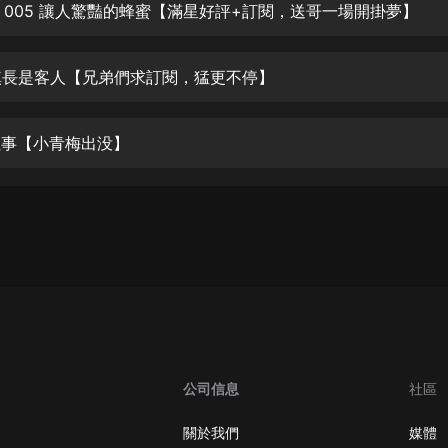
生命科學篇1-2·猴子警長科學探案記|
 005 讓人驚豔的蜂蜜【滿星好評+訂閱，送哥一場開掛夢】
寶寶巴士科普
寶寶巴士
女鎮長是客人【兄弟們求訂閱，猛更不停】
【新民間劇場】我的老千江湖｜ 有聲
的紫襟｜ 魔幻千手
有聲的紫襟
時往事【小青梅出没】
《夜色鋼琴曲》
夜色鋼琴曲趙海洋
太荒吞天訣丨熱血玄幻丨紫襟領銜有
聲劇
有聲的紫襟
嫡女貴嫁 | 一刀蘇蘇團隊制作 | 古言
宮鬥重生爽文 多人有聲劇
一刀蘇蘇
公司信息
社區
中國大案紀實 | 每日一驚案！真實案
件恐怖刑偵尚文
關於我們
媒體
大舌頭尚文