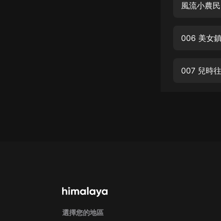
經典名著
風流小農民
人物傳記
006 美
電影
生活
007 兒
英語
日語
課程
少兒教育
二次元
教育培訓
IT科技
汽車
選擇您的地區