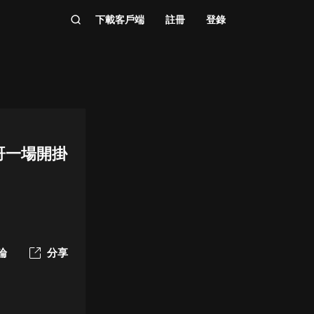
下載客戶端
註冊
登錄
哥一場開掛
論
分享