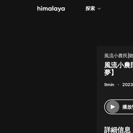
探索
全部
小說
個人成長
風流小農民|
相聲評書
風流小農
夢】
兒童
9min
2023
歷史
情感治愈
播放
健康養生
商業財經
詳細信息
廣播劇