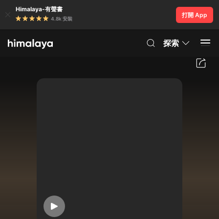
Himalaya-有聲書
打開 App
4.8k 安裝
探索