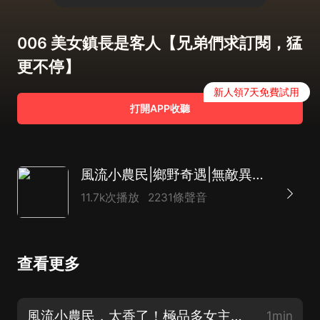
006 美女鎮長是客人【兄弟們求訂閱，猛
更不停】
新人領7天免費試用
打開APP收聽
風流小農民|鄉野奇遇|無敵異能|美女環繞|開掛爽文
11.7k次播放
2231條聲音
查看更多
風流小農民，太香了！極品多女主，金手指爽文，戴耳機上車！
1min