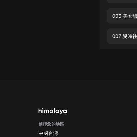
經典名著
人物傳記
006 美
電影
生活
007 兒
英語
日語
課程
少兒教育
二次元
教育培訓
IT科技
選擇您的地區
汽車
中國台湾