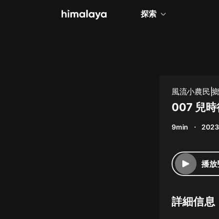
探索
全部
小說
個人成長
風流小農民|
相聲評書
007 兒
兒童
9min
2023
歷史
情感治愈
播放
健康養生
商業財經
詳細信息
廣播劇