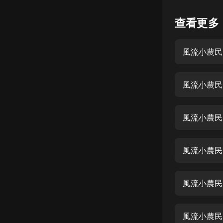
懸疑
查看更多
科幻
風流小農民
好書精講
外語
風流小農民 
耽美
認知思維
風流小農民
人文
音樂
風流小農民
粵語
風流小農民
頭條
娛樂
風流小農民