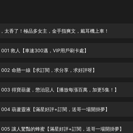
灰姑娘音樂
郭德綱於謙相聲全集
德雲社郭德綱相聲VIP
，太香了！極品多女主，金手指爽文，戴耳機上車！
安全警長啦咘啦哆·假期篇|新篇章加
更|寶寶巴士故事
001 救人【車速300邁，VIP用戶刷卡處】
寶寶巴士
凡人修仙傳|楊洋主演影視原著|薑廣
濤配音多播版本
 002 命懸一線【求訂閱，求分享，求好評呀】
光合積木
 003 得寶葫蘆，懲治惡人【播放每漲百萬，加更5集！】
摸金天師【第一季】（紫襟演播）
有聲的紫襟
 004 葫蘆靈液【滿星好評+訂閱，送哥一場開掛夢】
無敵六皇子|爆笑穿越|無敵流皇子|安
燃領銜有聲小說
安燃
 005 讓人驚豔的蜂蜜【滿星好評+訂閱，送哥一場開掛夢】