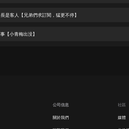
生命科學篇1-2·猴子警長科學探案記|
寶寶巴士科普
寶寶巴士
女鎮長是客人【兄弟們求訂閱，猛更不停】
【新民間劇場】我的老千江湖｜ 有聲
的紫襟｜ 魔幻千手
時往事【小青梅出没】
有聲的紫襟
《夜色鋼琴曲》
夜色鋼琴曲趙海洋
太荒吞天訣丨熱血玄幻丨紫襟領銜有
聲劇
有聲的紫襟
嫡女貴嫁 | 一刀蘇蘇團隊制作 | 古言
宮鬥重生爽文 多人有聲劇
公司信息
社區
一刀蘇蘇
中國大案紀實 | 每日一驚案！真實案
關於我們
媒體
件恐怖刑偵尚文
大舌頭尚文