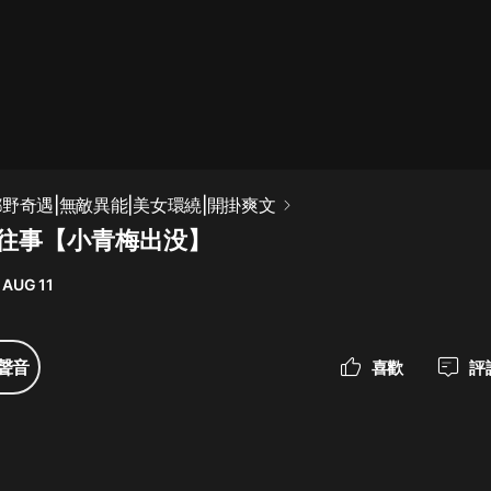
最佳女婿｜都市異能多人有聲劇｜一
種侃侃｜有聲小說
一種侃侃
米小圈上學記:一二三年級 | 暢銷出版
鄉野奇遇|無敵異能|美女環繞|開掛爽文
物
時往事【小青梅出没】
米小圈
 AUG 11
破壞者聯盟篇1-4季·猴子警長科學探
案記|寶寶巴士
寶寶巴士
聲音
喜歡
評
大奉打更人丨頭陀淵領銜多人有聲
劇|暢聽全集|王鶴棣、田曦薇主演影
視劇原著|賣報小郎君
頭陀淵講故事
總有這樣的歌只想一個人聽