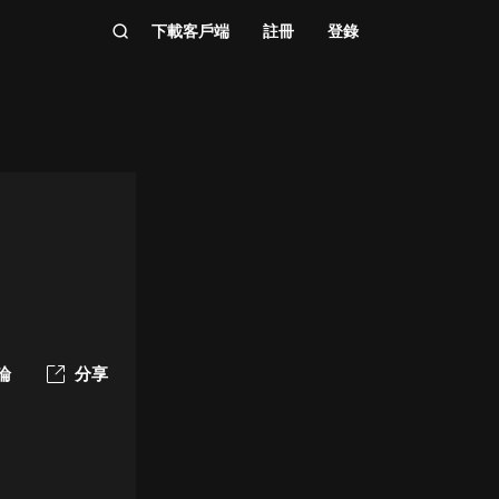
下載客戶端
註冊
登錄
論
分享