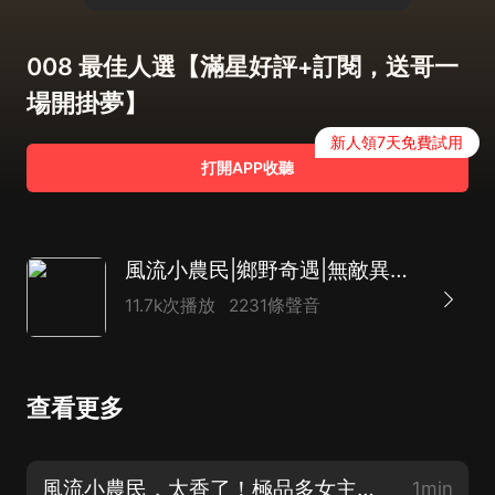
008 最佳人選【滿星好評+訂閱，送哥一
場開掛夢】
新人領7天免費試用
打開APP收聽
風流小農民|鄉野奇遇|無敵異能|美女環繞|開掛爽文
11.7k次播放
2231條聲音
查看更多
風流小農民，太香了！極品多女主，金手指爽文，戴耳機上車！
1min