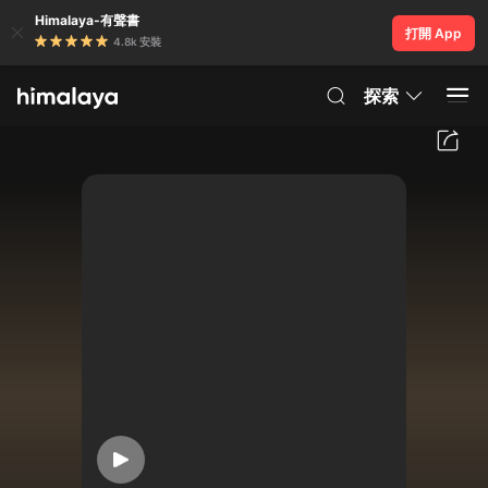
Himalaya-有聲書
打開 App
4.8k 安裝
探索