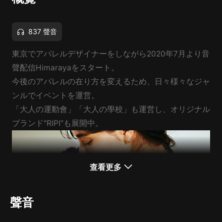
837 聲音
東京でアパレルデザイナーをしながら2020年7月より音
聲配信Himarayaをスタート。
今後のアパレルの在り方を変えるため、日々様々なジャ
ンルでイベントを運営。
「大人の運動會」「大人の學校」も運営し、オリジナル
ブランド"RIPI"も展開中。
查看更多
聲音