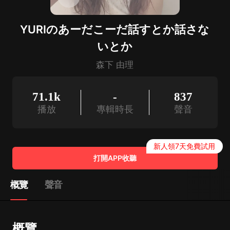
YURIのあーだこーだ話すとか話さな
いとか
森下 由理
71.1k
-
837
播放
專輯時長
聲音
新人領7天免費試用
打開APP收聽
概覽
聲音
概覽