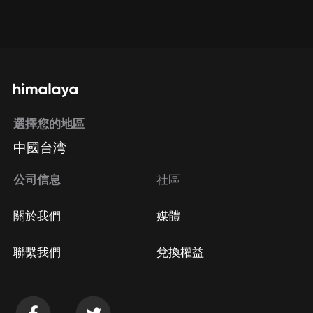
通過網頁端訂閱如何取消？
點擊這裡
通過手機端訂閱如何取消？
選擇您的地區
Apple Store取消訂閱
中國台湾
方法
Google Play取消訂閱方法
公司信息
社區
關於我們
媒體
聯繫我們
兌換權益