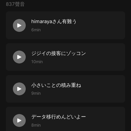
837聲音
himarayaさん有難う
6min
https://ripihome.thebase.in/
ジジイの接客にゾッコン
10min
小さいことの積み重ね
9min
データ移行めんどいよー
8min