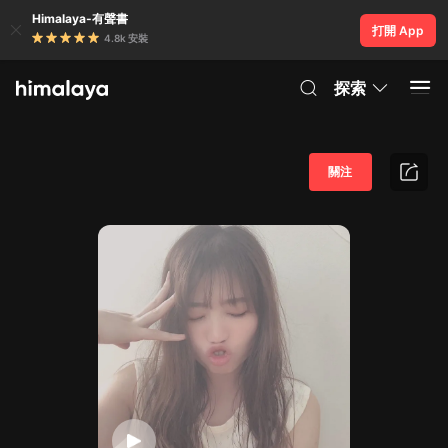
Himalaya-有聲書
打開 App
4.8k 安裝
探索
關注