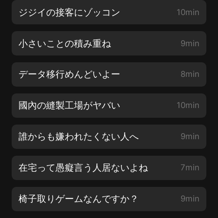
ジジイの接客にゾッコン
10min
小さいことの積み重ね
9min
データ移行めんどいよー
8min
國內の縫製工場がヤバい
10min
誰からも嫌われたくない人へ
9min
在宅って愚癡言う人居ないよね
7min
椅子取りゲームなんですか？
9min