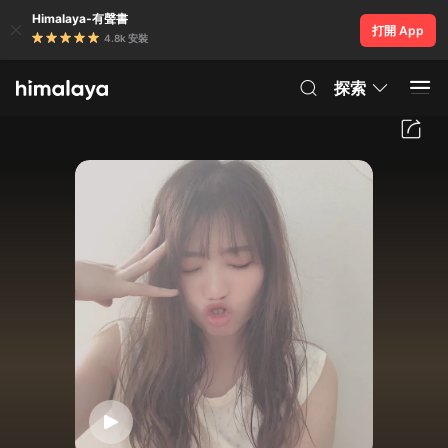
Himalaya-有聲書
打開 App
4.8k 安裝
探索