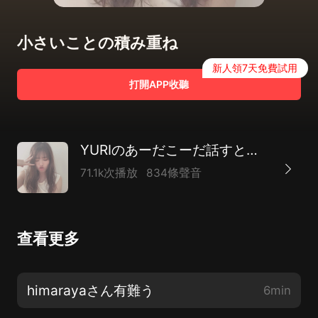
小さいことの積み重ね
新人領7天免費試用
打開APP收聽
YURIのあーだこーだ話すとか話さないとか
71.1k次播放
834條聲音
查看更多
himarayaさん有難う
6min