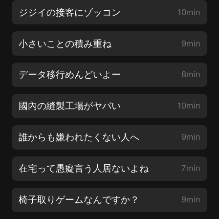
ジジイの接客にゾッコン
10min
小さいことの積み重ね
9min
データ移行めんどいよー
8min
國內の縫製工場がヤバい
10min
誰からも嫌われたくない人へ
9min
在宅って愚癡言う人居ないよね
7min
椅子取りゲームなんですか？
9min