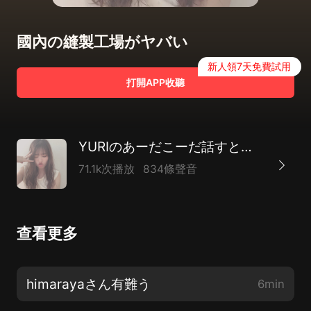
國內の縫製工場がヤバい
新人領7天免費試用
打開APP收聽
YURIのあーだこーだ話すとか話さないとか
71.1k次播放
834條聲音
查看更多
himarayaさん有難う
6min