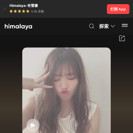
Himalaya-有聲書
打開 App
4.8k 安裝
探索