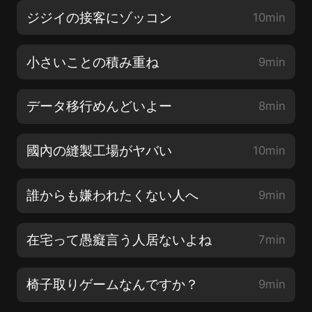
ジジイの接客にゾッコン
10min
小さいことの積み重ね
9min
データ移行めんどいよー
8min
國內の縫製工場がヤバい
10min
誰からも嫌われたくない人へ
9min
在宅って愚癡言う人居ないよね
7min
椅子取りゲームなんですか？
9min