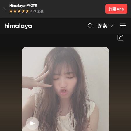
Himalaya-有聲書
打開 App
4.8k 安裝
探索