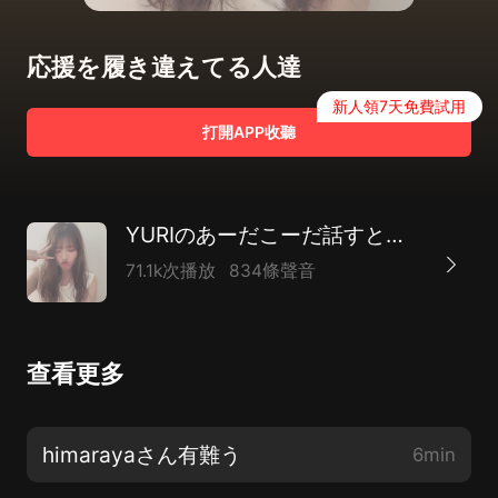
応援を履き違えてる人達
新人領7天免費試用
打開APP收聽
YURIのあーだこーだ話すとか話さないとか
71.1k次播放
834條聲音
查看更多
himarayaさん有難う
6min