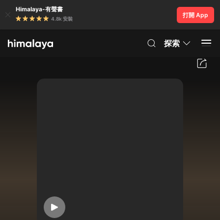
Himalaya-有聲書
打開 App
4.8k 安裝
探索