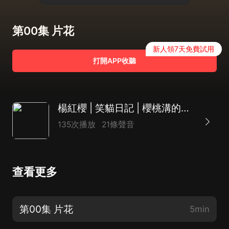
第00集 片花
新人領7天免費試用
打開APP收聽
楊紅櫻 | 笑貓日記 | 櫻桃溝的春天
135次播放
21條聲音
查看更多
第00集 片花
5min