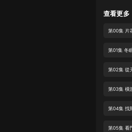
懸疑
查看更多
科幻
第00集 片
好書精講
外語
第01集 
耽美
認知思維
第02集 
人文
音樂
第03集 
粵語
第04集 
頭條
娛樂
第05集 