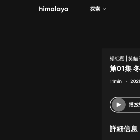
探索
全部
小說
個人成長
楊紅櫻 | 笑貓
相聲評書
第01集
兒童
11min
2021
歷史
情感治愈
播放
健康養生
商業財經
詳細信息
廣播劇