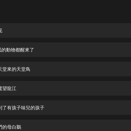
灰姑娘音樂
郭德綱於謙相聲全集
德雲社郭德綱相聲VIP
花
安全警長啦咘啦哆·假期篇|新篇章加
更|寶寶巴士故事
冬眠的動物都醒來了
寶寶巴士
凡人修仙傳|楊洋主演影視原著|薑廣
濤配音多播版本
從天堂來的天堂鳥
光合積木
橫渡望龍江
摸金天師【第一季】（紫襟演播）
有聲的紫襟
找到了有孩子味兒的孩子
無敵六皇子|爆笑穿越|無敵流皇子|安
燃領銜有聲小說
安燃
看門的母白鵝