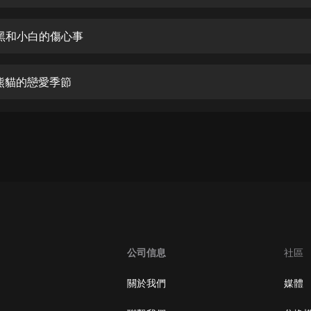
生命科學篇1-2·猴子警長科學探案記|
寶寶巴士科普
寶寶巴士
阿黑和小白的傷心事
【新民間劇場】我的老千江湖｜ 有聲
的紫襟｜ 魔幻千手
大熊貓的戀愛季節
有聲的紫襟
《夜色鋼琴曲》
夜色鋼琴曲趙海洋
太荒吞天訣丨熱血玄幻丨紫襟領銜有
聲劇
有聲的紫襟
嫡女貴嫁 | 一刀蘇蘇團隊制作 | 古言
宮鬥重生爽文 多人有聲劇
公司信息
社區
一刀蘇蘇
中國大案紀實 | 每日一驚案！真實案
關於我們
媒體
件恐怖刑偵尚文
大舌頭尚文