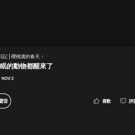
最佳女婿｜都市異能多人有聲劇｜一
種侃侃｜有聲小說
一種侃侃
米小圈上學記:一二三年級 | 暢銷出版
日記 | 櫻桃溝的春天
物
 冬眠的動物都醒來了
米小圈
 NOV 2
破壞者聯盟篇1-4季·猴子警長科學探
案記|寶寶巴士
寶寶巴士
聲音
喜歡
評
大奉打更人丨頭陀淵領銜多人有聲
劇|暢聽全集|王鶴棣、田曦薇主演影
視劇原著|賣報小郎君
頭陀淵講故事
總有這樣的歌只想一個人聽