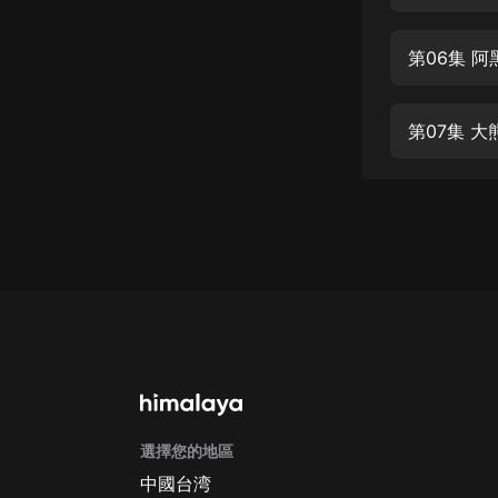
經典名著
人物傳記
第06集 
電影
生活
第07集 
英語
日語
課程
少兒教育
二次元
教育培訓
IT科技
選擇您的地區
汽車
中國台湾