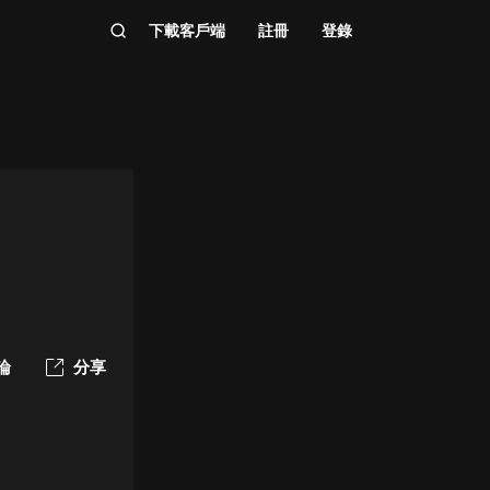
下載客戶端
註冊
登錄
論
分享