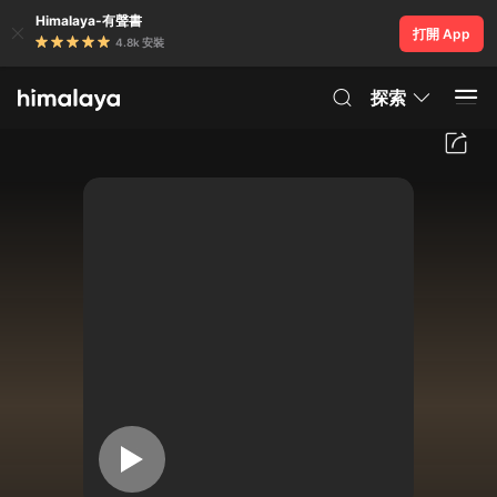
Himalaya-有聲書
打開 App
4.8k 安裝
探索