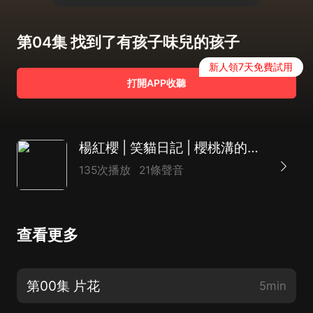
第04集 找到了有孩子味兒的孩子
新人領7天免費試用
打開APP收聽
楊紅櫻 | 笑貓日記 | 櫻桃溝的春天
135次播放
21條聲音
查看更多
第00集 片花
5min