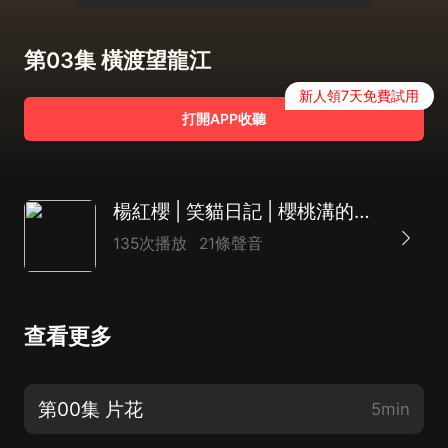
第03集 橫渡望龍江
新人領7天免費試用
打開APP收聽
楊紅櫻 | 笑貓日記 | 櫻桃溝的春天
135次播放
21條聲音
查看更多
第00集 片花
5min