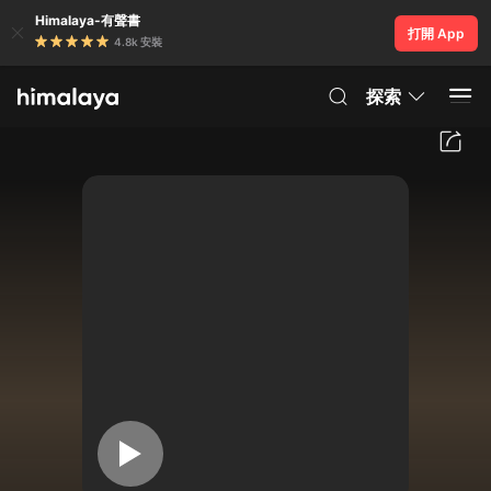
Himalaya-有聲書
打開 App
4.8k 安裝
探索