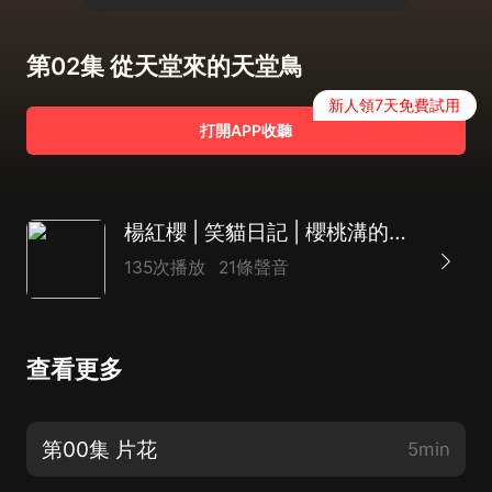
第02集 從天堂來的天堂鳥
新人領7天免費試用
打開APP收聽
楊紅櫻 | 笑貓日記 | 櫻桃溝的春天
135次播放
21條聲音
查看更多
第00集 片花
5min