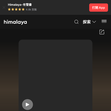
Himalaya-有聲書
打開 App
4.8k 安裝
探索