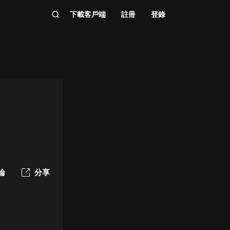
下載客戶端
註冊
登錄
）
論
分享