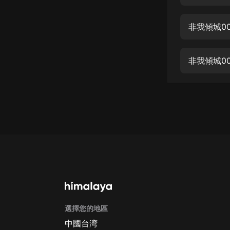
經典名著
人物傳記
非我傾城0
電影
生活
非我傾城0
英語
日語
課程
少兒教育
二次元
教育培訓
IT科技
選擇您的地區
汽車
中國台湾