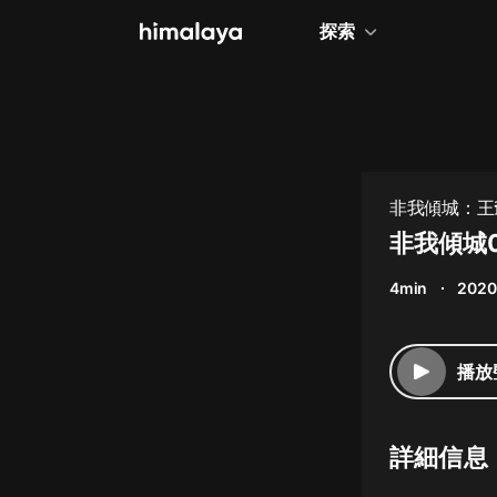
探索
全部
小說
個人成長
非我傾城：王
相聲評書
非我傾城
兒童
4min
2020
歷史
情感治愈
播放
健康養生
商業財經
詳細信息
廣播劇