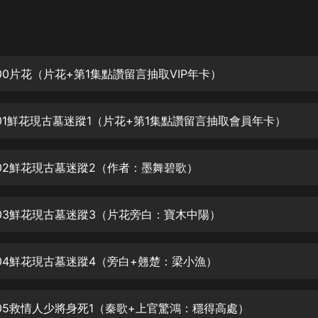
灰姑娘音樂
郭德綱於謙相聲全集
德雲社郭德綱相聲VIP
00片花（片花+第1集點讚留言抽取VIP年卡）
安全警長啦咘啦哆·假期篇|新篇章加
更|寶寶巴士故事
01鮮花現古墓迷蹤1（片花+第1集點讚留言抽取會員年卡）
寶寶巴士
凡人修仙傳|楊洋主演影視原著|薑廣
濤配音多播版本
02鮮花現古墓迷蹤2（作者：墨舞碧歌）
光合積木
03鮮花現古墓迷蹤3（片花旁白：寶木中陽）
摸金天師【第一季】（紫襟演播）
有聲的紫襟
04鮮花現古墓迷蹤4（旁白+翹楚：梁小漁）
無敵六皇子|爆笑穿越|無敵流皇子|安
燃領銜有聲小說
安燃
05救情人少將身死1（秦歌+上官驚鴻：穩得高處）