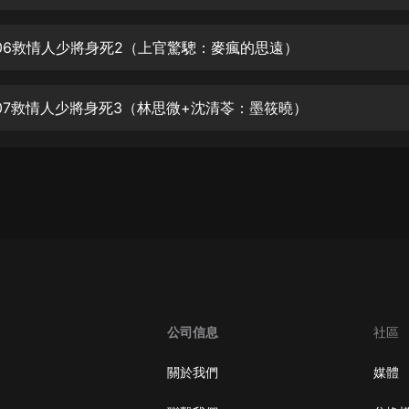
生命科學篇1-2·猴子警長科學探案記|
寶寶巴士科普
寶寶巴士
06救情人少將身死2（上官驚驄：麥瘋的思遠）
【新民間劇場】我的老千江湖｜ 有聲
的紫襟｜ 魔幻千手
07救情人少將身死3（林思微+沈清苓：墨筱曉）
有聲的紫襟
《夜色鋼琴曲》
夜色鋼琴曲趙海洋
太荒吞天訣丨熱血玄幻丨紫襟領銜有
聲劇
有聲的紫襟
嫡女貴嫁 | 一刀蘇蘇團隊制作 | 古言
宮鬥重生爽文 多人有聲劇
公司信息
社區
一刀蘇蘇
中國大案紀實 | 每日一驚案！真實案
關於我們
媒體
件恐怖刑偵尚文
大舌頭尚文