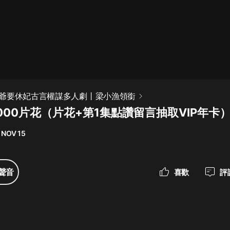
最佳女婿｜都市異能多人有聲劇｜一
種侃侃｜有聲小說
一種侃侃
米小圈上學記:一二三年級 | 暢銷出版
爺要休妃古言權謀多人劇丨梁小漁領銜
物
000片花（片花+第1集點讚留言抽取VIP年卡
米小圈
 NOV 15
破壞者聯盟篇1-4季·猴子警長科學探
案記|寶寶巴士
寶寶巴士
聲音
喜歡
評
大奉打更人丨頭陀淵領銜多人有聲
劇|暢聽全集|王鶴棣、田曦薇主演影
視劇原著|賣報小郎君
頭陀淵講故事
總有這樣的歌只想一個人聽