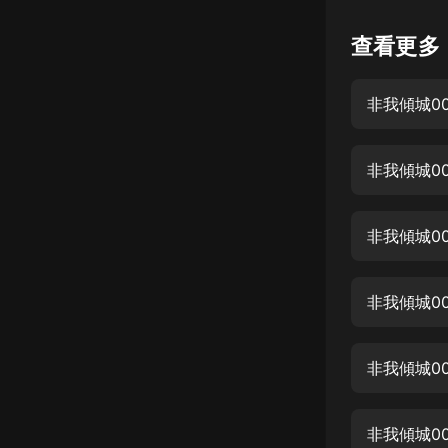
懸疑
查看更多
科幻
非我傾城0
好書精講
外語
非我傾城0
耽美
認知思維
非我傾城0
人文
音樂
非我傾城0
粵語
非我傾城0
頭條
娛樂
非我傾城0