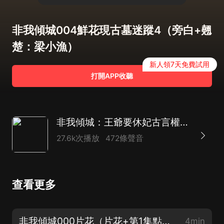
非我傾城004鮮花現古墓迷蹤4（旁白+翹
楚：梁小漁）
新人領7天免費試用
打開APP收聽
非我傾城：王爺要休妃古言權謀多人劇丨梁小漁領銜
27.6k次播放
472條聲音
查看更多
非我傾城000片花（片花+第1集點讚留言抽取VIP年卡）
4min