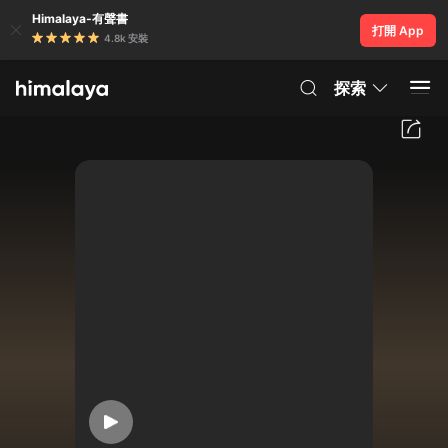
Himalaya-有聲書
打開 App
4.8k 安裝
探索