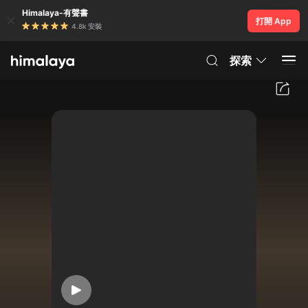
Himalaya-有聲書
打開 App
4.8k 安裝
探索