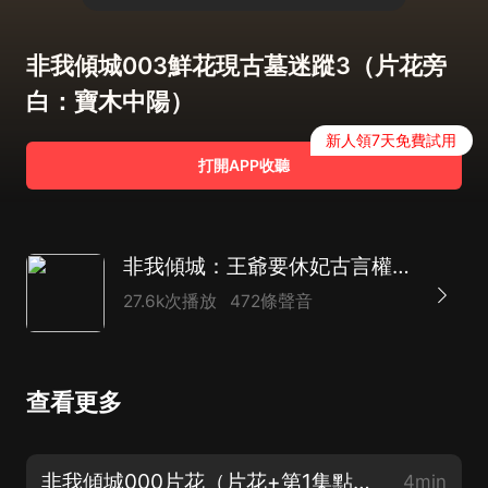
非我傾城003鮮花現古墓迷蹤3（片花旁
白：寶木中陽）
新人領7天免費試用
打開APP收聽
非我傾城：王爺要休妃古言權謀多人劇丨梁小漁領銜
27.6k次播放
472條聲音
查看更多
非我傾城000片花（片花+第1集點讚留言抽取VIP年卡）
4min