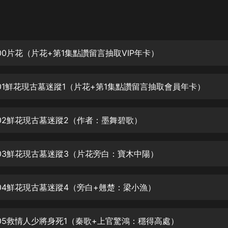
灰姑娘音樂
郭德綱於謙相聲全集
德雲社郭德綱相聲VIP
00片花（片花+第1集點讚留言抽取VIP年卡）
安全警長啦咘啦哆·假期篇|新篇章加
更|寶寶巴士故事
01鮮花現古墓迷蹤1（片花+第1集點讚留言抽取會員年卡）
寶寶巴士
凡人修仙傳|楊洋主演影視原著|薑廣
濤配音多播版本
02鮮花現古墓迷蹤2（作者：墨舞碧歌）
光合積木
03鮮花現古墓迷蹤3（片花旁白：寶木中陽）
摸金天師【第一季】（紫襟演播）
有聲的紫襟
04鮮花現古墓迷蹤4（旁白+翹楚：梁小漁）
無敵六皇子|爆笑穿越|無敵流皇子|安
燃領銜有聲小說
安燃
05救情人少將身死1（秦歌+上官驚鴻：穩得高處）