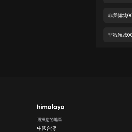
經典名著
人物傳記
非我傾城0
電影
生活
非我傾城0
英語
日語
課程
少兒教育
二次元
教育培訓
IT科技
選擇您的地區
汽車
中國台湾