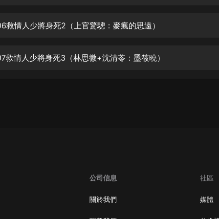
生命科學篇1-2·猴子警長科學探案記|
寶寶巴士科普
寶寶巴士
06救情人少將身死2（上官驚驄：麥瘋的思遠）
【新民間劇場】我的老千江湖｜ 有聲
的紫襟｜ 魔幻千手
07救情人少將身死3（林思微+沈清苓：墨筱曉）
有聲的紫襟
《夜色鋼琴曲》
夜色鋼琴曲趙海洋
太荒吞天訣丨熱血玄幻丨紫襟領銜有
聲劇
有聲的紫襟
嫡女貴嫁 | 一刀蘇蘇團隊制作 | 古言
宮鬥重生爽文 多人有聲劇
公司信息
社區
一刀蘇蘇
中國大案紀實 | 每日一驚案！真實案
關於我們
媒體
件恐怖刑偵尚文
大舌頭尚文