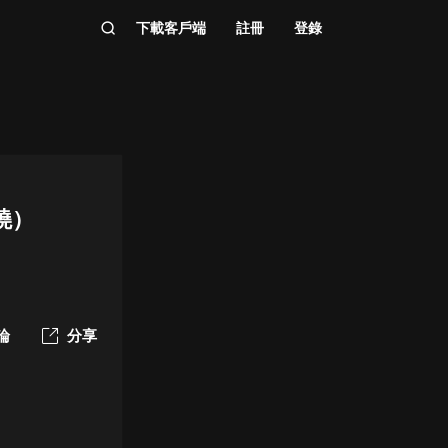
下載客戶端
註冊
登錄
曉）
論
分享