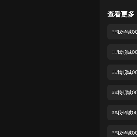
懸疑
查看更多
科幻
非我傾城0
好書精講
外語
非我傾城0
耽美
認知思維
非我傾城0
人文
音樂
非我傾城0
粵語
非我傾城0
頭條
娛樂
非我傾城0