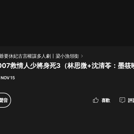
最佳女婿｜都市異能多人有聲劇｜一
種侃侃｜有聲小說
一種侃侃
米小圈上學記:一二三年級 | 暢銷出版
爺要休妃古言權謀多人劇丨梁小漁領銜
物
007救情人少將身死3（林思微+沈清苓：墨筱
米小圈
 NOV 15
破壞者聯盟篇1-4季·猴子警長科學探
案記|寶寶巴士
寶寶巴士
聲音
喜歡
評
大奉打更人丨頭陀淵領銜多人有聲
劇|暢聽全集|王鶴棣、田曦薇主演影
視劇原著|賣報小郎君
頭陀淵講故事
總有這樣的歌只想一個人聽