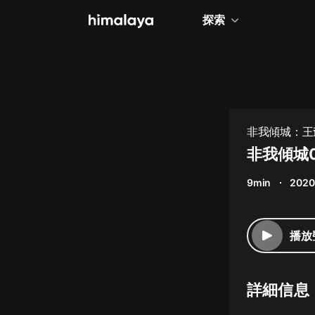
探索
全部
小說
個人成長
非我傾城：王
相聲評書
非我傾城
兒童
9min
2020
歷史
情感治愈
播放
健康養生
商業財經
詳細信息
廣播劇