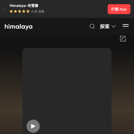
Himalaya-有聲書
打開 App
4.8k 安裝
探索