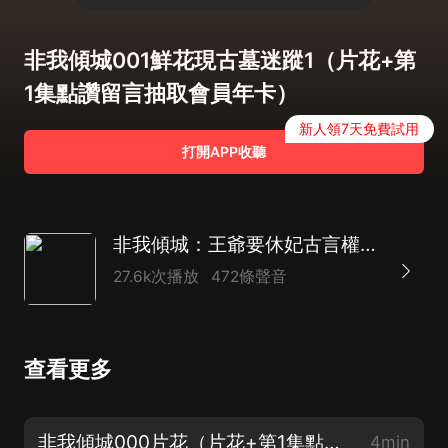
非我傾城001鮮花現古墓迷蹤1（片花+第
1集點讚留言抽取會員年卡）
新人領7天免費試用
打開APP收聽
非我傾城：王爺要休妃古言權謀多人劇丨梁小漁領銜
27.6k次播放
472條聲音
查看更多
非我傾城000片花（片花+第1集點讚留言抽取VIP年卡）
4min