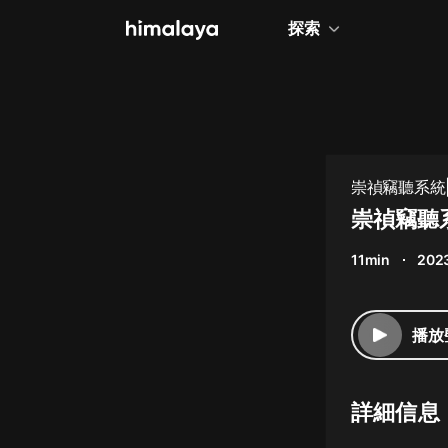
探索
全部
小說
個人成長
崇禎竊聽系統
相聲評書
崇禎竊聽系
兒童
11min
202
歷史
情感治愈
播放
健康養生
商業財經
詳細信息
廣播劇