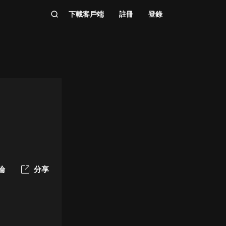
下載客戶端
註冊
登錄
論
分享