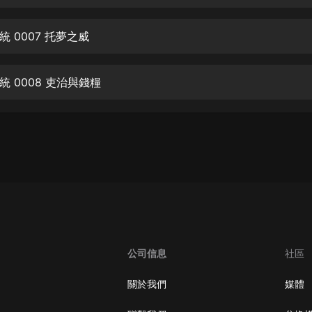
生命科學篇1-2·猴子警長科學探案記|
寶寶巴士科普
寶寶巴士
 0007 托夢之威
【新民間劇場】我的老千江湖｜ 有聲
的紫襟｜ 魔幻千手
 0008 吏治與錢糧
有聲的紫襟
《夜色鋼琴曲》
夜色鋼琴曲趙海洋
太荒吞天訣丨熱血玄幻丨紫襟領銜有
聲劇
有聲的紫襟
嫡女貴嫁 | 一刀蘇蘇團隊制作 | 古言
宮鬥重生爽文 多人有聲劇
公司信息
社區
一刀蘇蘇
中國大案紀實 | 每日一驚案！真實案
關於我們
媒體
件恐怖刑偵尚文
大舌頭尚文