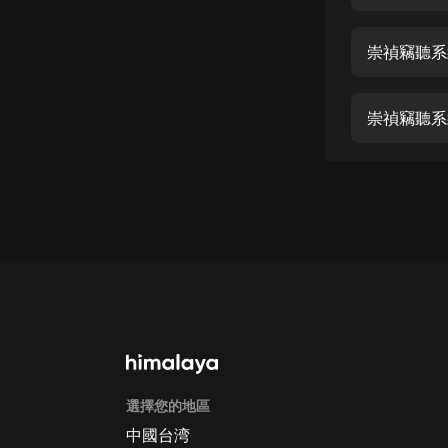
經典名著
人物傳記
崇禎竊聽系統
電影
生活
崇禎竊聽系統
英語
日語
課程
少兒教育
二次元
教育培訓
IT科技
選擇您的地區
汽車
中國台湾