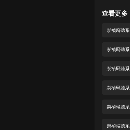
懸疑
查看更多
科幻
崇禎竊聽系
好書精講
外語
崇禎竊聽系
耽美
認知思維
崇禎竊聽系
人文
音樂
崇禎竊聽系統
粵語
崇禎竊聽系統
頭條
娛樂
崇禎竊聽系統