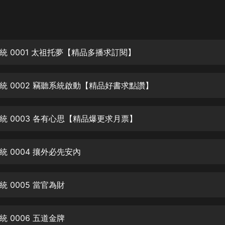
灰姑娘音樂
郭德綱於謙相聲全集
德雲社郭德綱相聲VIP
統 0001 太祖托夢【精品多播求訂閱】
安全警長啦咘啦哆·假期篇|新篇章加
更|寶寶巴士故事
統 0002 竊聽系統啟動【精品好書求點讚】
寶寶巴士
凡人修仙傳|楊洋主演影視原著|薑廣
濤配音多播版本
統 0003 各有心思【精品爆更求月票】
光合積木
 0004 攘外必先安內
摸金天師【第一季】（紫襟演播）
有聲的紫襟
 0005 當官為財
無敵六皇子|爆笑穿越|無敵流皇子|安
燃領銜有聲小說
安燃
 0006 五道金牌