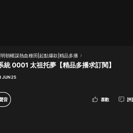
最佳女婿｜都市異能多人有聲劇｜一
種侃侃｜有聲小說
一種侃侃
米小圈上學記:一二三年級 | 暢銷出版
|明朝權謀熱血種田|起點爆款|精品多播
物
統 0001 太祖托夢【精品多播求訂閱】
米小圈
3 JUN 25
破壞者聯盟篇1-4季·猴子警長科學探
案記|寶寶巴士
寶寶巴士
聲音
喜歡
評
大奉打更人丨頭陀淵領銜多人有聲
劇|暢聽全集|王鶴棣、田曦薇主演影
視劇原著|賣報小郎君
頭陀淵講故事
總有這樣的歌只想一個人聽