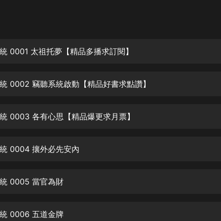
灰姑娘音樂
郭德綱於謙相聲全集
德雲社郭德綱相聲VIP
統 0001 太祖托夢【精品多播求訂閱】
安全警長啦咘啦哆·假期篇|新篇章加
更|寶寶巴士故事
統 0002 竊聽系統啟動【精品好書求點讚】
寶寶巴士
凡人修仙傳|楊洋主演影視原著|薑廣
濤配音多播版本
統 0003 各有心思【精品爆更求月票】
光合積木
 0004 攘外必先安內
摸金天師【第一季】（紫襟演播）
有聲的紫襟
 0005 當官為財
無敵六皇子|爆笑穿越|無敵流皇子|安
燃領銜有聲小說
安燃
 0006 五道金牌