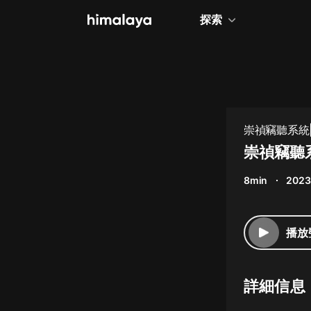
探索
全部
小說
個人成長
崇禎竊聽系統
相聲評書
崇禎竊聽
兒童
8min
2023
歷史
情感治愈
播放
健康養生
商業財經
詳細信息
廣播劇