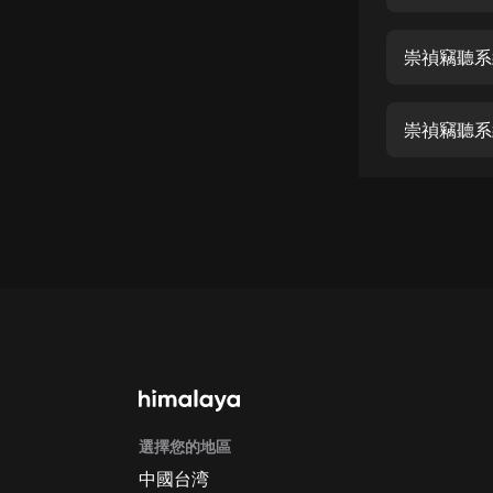
經典名著
人物傳記
崇禎竊聽系統
電影
生活
崇禎竊聽系統
英語
日語
課程
少兒教育
二次元
教育培訓
IT科技
選擇您的地區
汽車
中國台湾