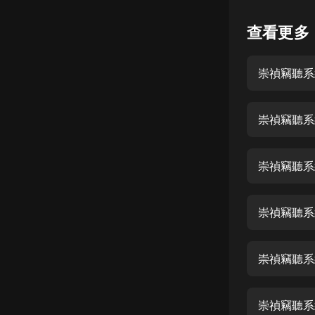
懸疑
查看更多
科幻
崇禎竊聽系
好書精講
外語
崇禎竊聽系
耽美
認知思維
崇禎竊聽系
人文
音樂
崇禎竊聽系統
粵語
崇禎竊聽系統
頭條
娛樂
崇禎竊聽系統