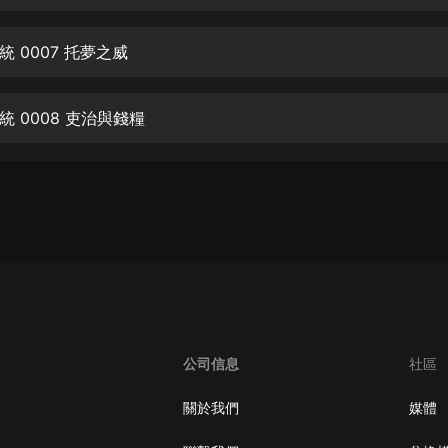
生命科學篇1-2·猴子警長科學探案記|
寶寶巴士科普
寶寶巴士
 0007 托夢之威
【新民間劇場】我的老千江湖｜ 有聲
的紫襟｜ 魔幻千手
 0008 吏治與錢糧
有聲的紫襟
《夜色鋼琴曲》
夜色鋼琴曲趙海洋
太荒吞天訣丨熱血玄幻丨紫襟領銜有
聲劇
有聲的紫襟
嫡女貴嫁 | 一刀蘇蘇團隊制作 | 古言
宮鬥重生爽文 多人有聲劇
公司信息
社區
一刀蘇蘇
中國大案紀實 | 每日一驚案！真實案
關於我們
媒體
件恐怖刑偵尚文
大舌頭尚文