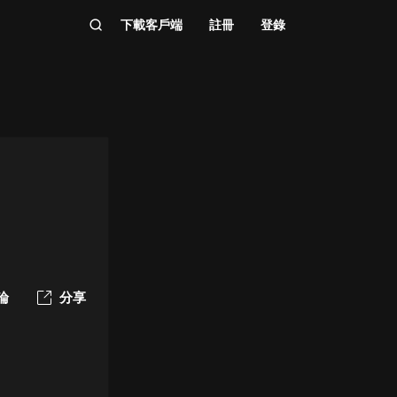
下載客戶端
註冊
登錄
論
分享