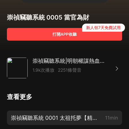
崇禎竊聽系統 0005 當官為財
新人領7天免費試用
打開APP收聽
崇禎竊聽系統|明朝權謀熱血種田|起點爆款|精品多播
1.9k次播放
2251條聲音
查看更多
崇禎竊聽系統 0001 太祖托夢【精品多播求訂閱】
11min