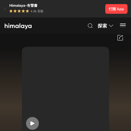
Himalaya-有聲書
打開 App
4.8k 安裝
探索