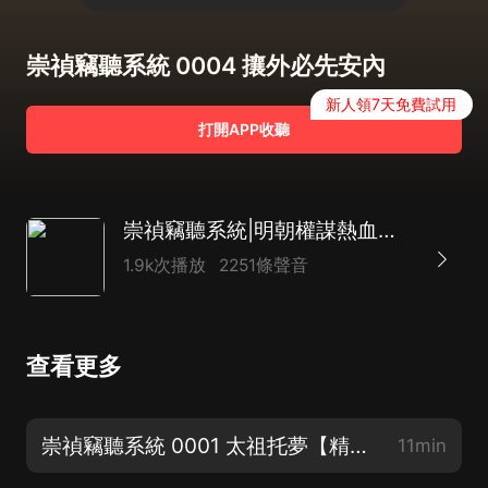
崇禎竊聽系統 0004 攘外必先安內
新人領7天免費試用
打開APP收聽
崇禎竊聽系統|明朝權謀熱血種田|起點爆款|精品多播
1.9k次播放
2251條聲音
查看更多
崇禎竊聽系統 0001 太祖托夢【精品多播求訂閱】
11min