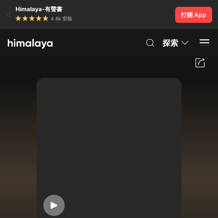
Himalaya-有聲書
打開 App
4.8k 安裝
探索