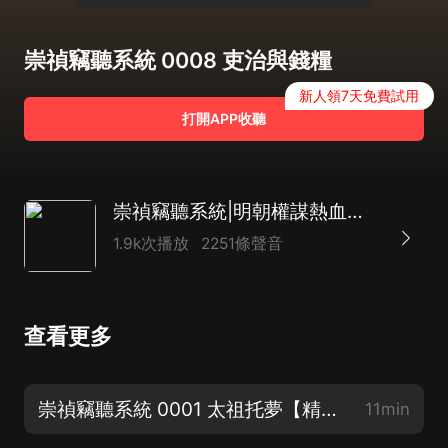
崇禎竊聽系統 0008 吏治與錢糧
新人領7天免費試用
打開APP收聽
崇禎竊聽系統|明朝權謀熱血種田|起點爆款|精品多播
1.9k次播放
2251條聲音
查看更多
崇禎竊聽系統 0001 太祖托夢【精品多播求訂閱】
11min