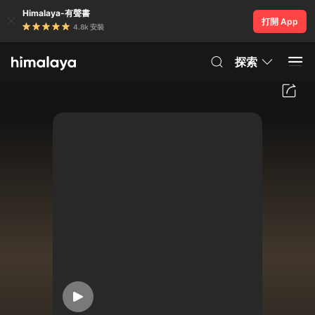
Himalaya-有聲書
打開 App
4.8k 安裝
探索