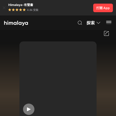
Himalaya-有聲書
打開 App
4.8k 安裝
探索