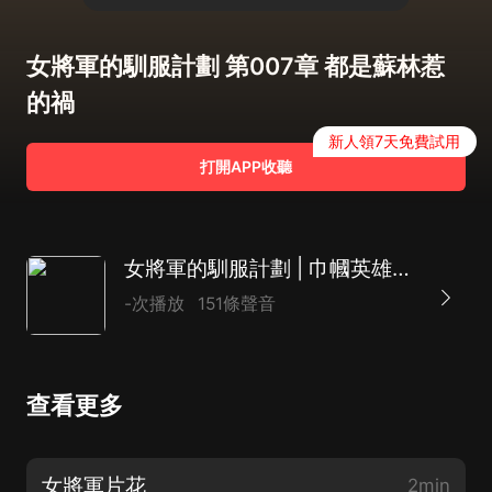
女將軍的馴服計劃 第007章 都是蘇林惹
的禍
新人領7天免費試用
打開APP收聽
女將軍的馴服計劃 | 巾幗英雄婦好再世 | 大女主穿越 | 1V1 甜寵
-次播放
151條聲音
查看更多
女將軍片花
2min