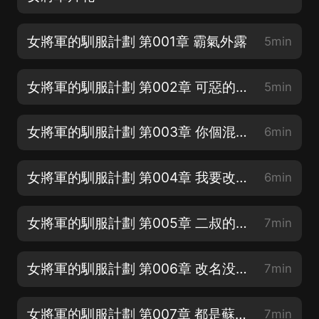
女將軍的馴服計劃 第001章 霸氣外露
5min
女將軍的馴服計劃 第002章 可惡的家夥
5min
女將軍的馴服計劃 第003章 你個混蛋，憑什麼
6min
女將軍的馴服計劃 第004章 我要改名字
6min
女將軍的馴服計劃 第005章 二叔的地下室
7min
女將軍的馴服計劃 第006章 改名没戲了
7min
女將軍的馴服計劃 第007章 都是蘇林惹的禍
7min