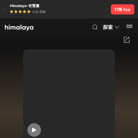
Himalaya-有聲書
打開 App
4.8k 安裝
探索