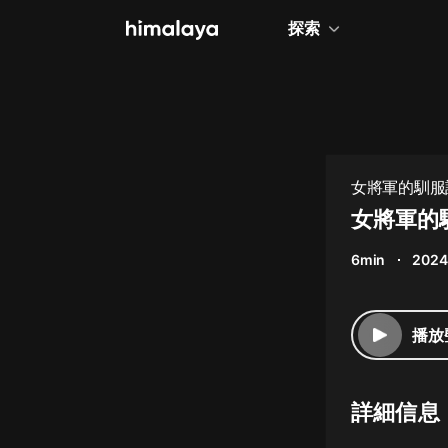
探索
全部
小說
個人成長
女將軍的馴服計劃
相聲評書
女將軍的
兒童
6min
2024
歷史
情感治愈
播放
健康養生
商業財經
詳細信息
廣播劇