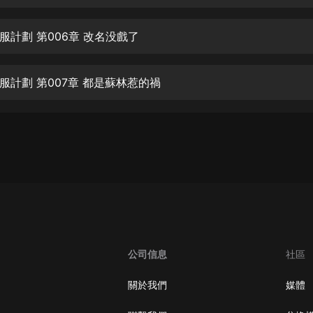
生命科學篇1-2·猴子警長科學探案記|
寶寶巴士科普
寶寶巴士
服計劃 第006章 改名没戲了
【新民間劇場】我的老千江湖｜ 有聲
的紫襟｜ 魔幻千手
服計劃 第007章 都是蘇林惹的禍
有聲的紫襟
《夜色鋼琴曲》
夜色鋼琴曲趙海洋
太荒吞天訣丨熱血玄幻丨紫襟領銜有
聲劇
有聲的紫襟
嫡女貴嫁 | 一刀蘇蘇團隊制作 | 古言
宮鬥重生爽文 多人有聲劇
公司信息
社區
一刀蘇蘇
中國大案紀實 | 每日一驚案！真實案
關於我們
媒體
件恐怖刑偵尚文
大舌頭尚文