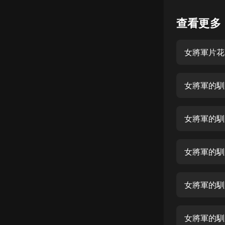
懸疑
查看更多
科幻
女將軍片花
好書精講
外語
女將軍的馴
耽美
認知思維
女將軍的馴
人文
音樂
女將軍的馴
粵語
女將軍的馴
頭條
娛樂
女將軍的馴