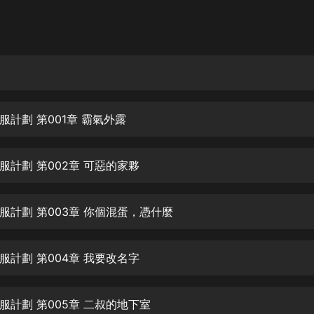
灰姑娘音樂
郭德綱於謙相聲全集
德雲社郭德綱相聲VIP
安全警長啦咘啦哆·假期篇|新篇章加
更|寶寶巴士故事
服計劃 第001章 霸氣外露
寶寶巴士
凡人修仙傳|楊洋主演影視原著|薑廣
濤配音多播版本
服計劃 第002章 可惡的家夥
光合積木
服計劃 第003章 你個混蛋，憑什麼
摸金天師【第一季】（紫襟演播）
有聲的紫襟
服計劃 第004章 我要改名字
無敵六皇子|爆笑穿越|無敵流皇子|安
燃領銜有聲小說
安燃
服計劃 第005章 二叔的地下室