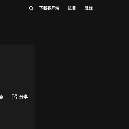
下載客戶端
註冊
登錄
論
分享