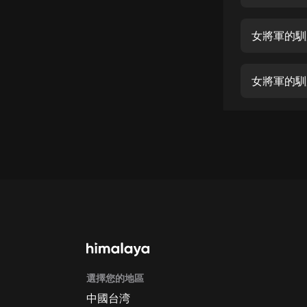
經典名著
人物傳記
女將軍的馴
電影
生活
女將軍的馴
英語
日語
課程
少兒教育
二次元
教育培訓
IT科技
選擇您的地區
汽車
中國台湾