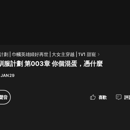
最佳女婿｜都市異能多人有聲劇｜一
種侃侃｜有聲小說
一種侃侃
米小圈上學記:一二三年級 | 暢銷出版
 | 巾幗英雄婦好再世 | 大女主穿越 | 1V1 甜寵
物
馴服計劃 第003章 你個混蛋，憑什麼
米小圈
 JAN 29
破壞者聯盟篇1-4季·猴子警長科學探
案記|寶寶巴士
寶寶巴士
聲音
喜歡
評
大奉打更人丨頭陀淵領銜多人有聲
劇|暢聽全集|王鶴棣、田曦薇主演影
視劇原著|賣報小郎君
頭陀淵講故事
總有這樣的歌只想一個人聽