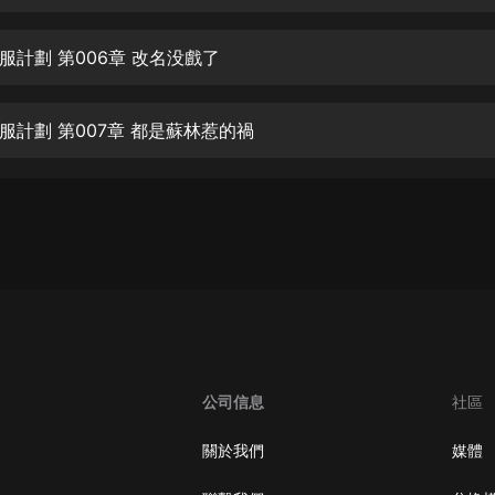
生命科學篇1-2·猴子警長科學探案記|
寶寶巴士科普
寶寶巴士
服計劃 第006章 改名没戲了
【新民間劇場】我的老千江湖｜ 有聲
的紫襟｜ 魔幻千手
服計劃 第007章 都是蘇林惹的禍
有聲的紫襟
《夜色鋼琴曲》
夜色鋼琴曲趙海洋
太荒吞天訣丨熱血玄幻丨紫襟領銜有
聲劇
有聲的紫襟
嫡女貴嫁 | 一刀蘇蘇團隊制作 | 古言
宮鬥重生爽文 多人有聲劇
公司信息
社區
一刀蘇蘇
中國大案紀實 | 每日一驚案！真實案
關於我們
媒體
件恐怖刑偵尚文
大舌頭尚文