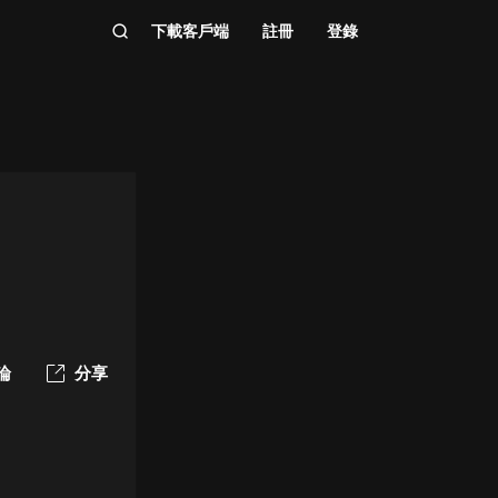
下載客戶端
註冊
登錄
論
分享