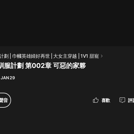
最佳女婿｜都市異能多人有聲劇｜一
種侃侃｜有聲小說
一種侃侃
米小圈上學記:一二三年級 | 暢銷出版
 | 巾幗英雄婦好再世 | 大女主穿越 | 1V1 甜寵
物
服計劃 第002章 可惡的家夥
米小圈
 JAN 29
破壞者聯盟篇1-4季·猴子警長科學探
案記|寶寶巴士
寶寶巴士
聲音
喜歡
評
大奉打更人丨頭陀淵領銜多人有聲
劇|暢聽全集|王鶴棣、田曦薇主演影
視劇原著|賣報小郎君
頭陀淵講故事
總有這樣的歌只想一個人聽