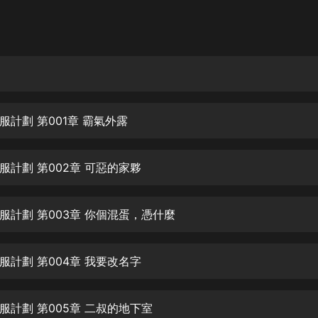
灰姑娘音樂
郭德綱於謙相聲全集
德雲社郭德綱相聲VIP
安全警長啦咘啦哆·假期篇|新篇章加
更|寶寶巴士故事
服計劃 第001章 霸氣外露
寶寶巴士
凡人修仙傳|楊洋主演影視原著|薑廣
濤配音多播版本
服計劃 第002章 可惡的家夥
光合積木
服計劃 第003章 你個混蛋，憑什麼
摸金天師【第一季】（紫襟演播）
有聲的紫襟
服計劃 第004章 我要改名字
無敵六皇子|爆笑穿越|無敵流皇子|安
燃領銜有聲小說
安燃
服計劃 第005章 二叔的地下室