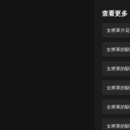
懸疑
查看更多
科幻
女將軍片花
好書精講
外語
女將軍的馴
耽美
認知思維
女將軍的馴
人文
音樂
女將軍的馴
粵語
女將軍的馴
頭條
娛樂
女將軍的馴