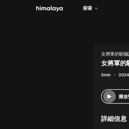
探索
全部
小說
個人成長
女將軍的馴服計劃
相聲評書
女將軍的馴
兒童
5min
2024
歷史
情感治愈
播放
健康養生
商業財經
詳細信息
廣播劇