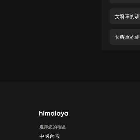
經典名著
人物傳記
女將軍的馴
電影
生活
女將軍的馴
英語
日語
課程
少兒教育
二次元
教育培訓
IT科技
選擇您的地區
汽車
中國台湾