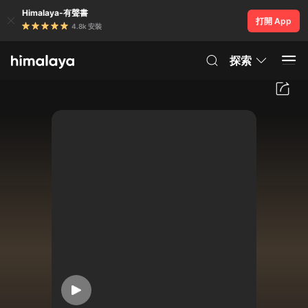
Himalaya-有聲書
打開 App
4.8k 安裝
探索