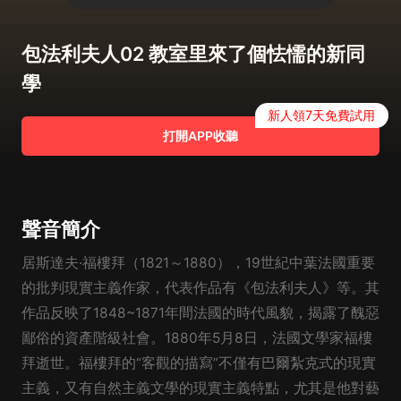
包法利夫人02 教室里來了個怯懦的新同
學
新人領7天免費試用
打開APP收聽
聲音簡介
居斯達夫·福樓拜（1821～1880），19世紀中葉法國重要
的批判現實主義作家，代表作品有《包法利夫人》等。其
作品反映了1848~1871年間法國的時代風貌，揭露了醜惡
鄙俗的資產階級社會。1880年5月8日，法國文學家福樓
拜逝世。福樓拜的“客觀的描寫”不僅有巴爾紮克式的現實
主義，又有自然主義文學的現實主義特點，尤其是他對藝