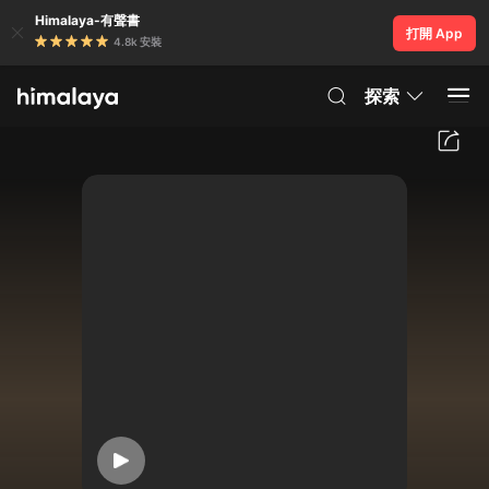
Himalaya-有聲書
打開 App
4.8k 安裝
探索