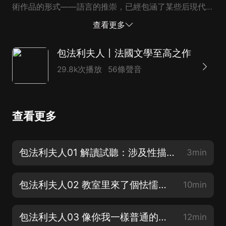
術作品的形式——語言的推崇，已經包涵了某些后現代意
識。新小說作家極力推崇福樓拜對現實主義的創新，並進
查看更多
一步加以發展。他們對藝術形式的追求已呈現出后現代文
學特有...
包法利夫人丨法國文學至高之作
29.8k次播放
56條聲音
查看更多
包法利夫人01 解讀試聽：涉及性描寫的小說要一棒子打死嗎？
3min
包法利夫人02 教室里來了個怯懦的新同學
10min
包法利夫人03 像你我一樣普通的夏爾·包法利
12min