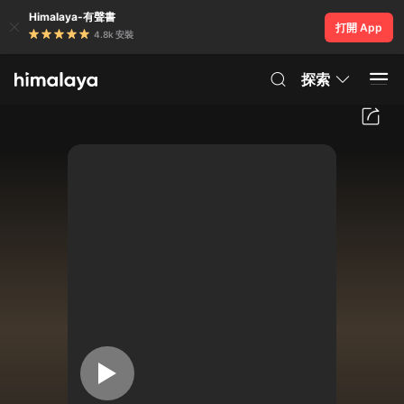
Himalaya-有聲書
打開 App
4.8k 安裝
探索