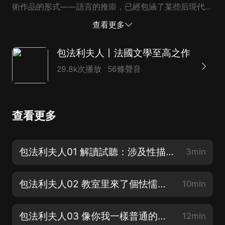
術作品的形式——語言的推崇，已經包涵了某些后現代意
識。新小說作家極力推崇福樓拜對現實主義的創新，並進
查看更多
一步加以發展。他們對藝術形式的追求已呈現出后現代文
學特有...
包法利夫人丨法國文學至高之作
29.8k次播放
56條聲音
查看更多
包法利夫人01 解讀試聽：涉及性描寫的小說要一棒子打死嗎？
3min
包法利夫人02 教室里來了個怯懦的新同學
10min
包法利夫人03 像你我一樣普通的夏爾·包法利
12min