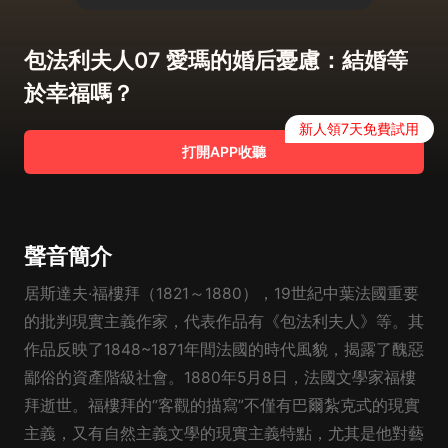
包法利夫人07 愛瑪的婚后憂慮：結婚等
於幸福嗎？
新人領7天免費試用
打開APP收聽
聲音簡介
居斯達夫·福樓拜（1821～1880），19世紀中葉法國重要
的批判現實主義作家，代表作品有《包法利夫人》等。其
作品反映了1848~1871年間法國的時代風貌，揭露了醜惡
鄙俗的資產階級社會。1880年5月8日，法國文學家福樓
拜逝世。福樓拜的“客觀的描寫”不僅有巴爾紮克式的現實
主義，又有自然主義文學的現實主義特點，尤其是他對藝