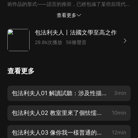
術作品的形式——語言的推崇，已經包涵了某些后現代意
識。新小說作家極力推崇福樓拜對現實主義的創新，並進
查看更多
一步加以發展。他們對藝術形式的追求已呈現出后現代文
學特有...
包法利夫人丨法國文學至高之作
29.8k次播放
56條聲音
查看更多
包法利夫人01 解讀試聽：涉及性描寫的小說要一棒子打死嗎？
3min
包法利夫人02 教室里來了個怯懦的新同學
10min
包法利夫人03 像你我一樣普通的夏爾·包法利
12min