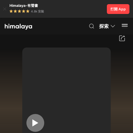
Himalaya-有聲書
打開 App
4.8k 安裝
探索