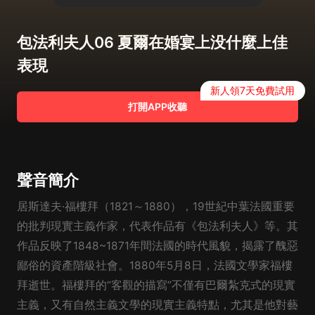
包法利夫人06 夏爾在婚宴上没什麼上佳
表現
新人領7天免費試用
打開APP收聽
聲音簡介
居斯達夫·福樓拜（1821～1880），19世紀中葉法國重要
的批判現實主義作家，代表作品有《包法利夫人》等。其
作品反映了1848~1871年間法國的時代風貌，揭露了醜惡
鄙俗的資產階級社會。1880年5月8日，法國文學家福樓
拜逝世。福樓拜的“客觀的描寫”不僅有巴爾紮克式的現實
主義，又有自然主義文學的現實主義特點，尤其是他對藝