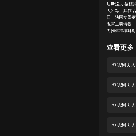
居斯達夫·福樓
懸疑
人》等。其作品
日，法國文學家
科幻
現實主義特點，
力推崇福樓拜對
好書精講
外語
查看更多
耽美
包法利夫人
認知思維
人文
包法利夫人
音樂
粵語
包法利夫人
頭條
娛樂
包法利夫人