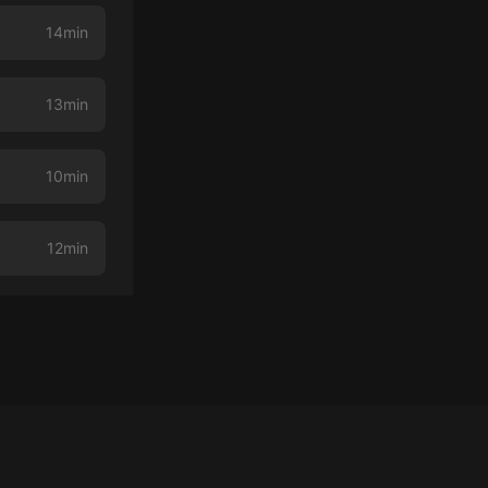
14min
13min
10min
12min