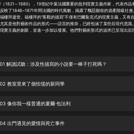
灰姑娘音樂
拜（1821～1880），19世紀中葉法國重要的批判現實主義作家，代表作
反映了1848~1871年間法國的時代風貌，揭露了醜惡鄙俗的資產階級社會。
福樓拜逝世。福樓拜的“客觀的描寫”不僅有巴爾紮克式的現實主義，又有
郭德綱於謙相聲全集
尤其是他對藝術作品的形式——語言的推崇，已經包涵了某些后現代意識
德雲社郭德綱相聲VIP
現實主義的創新，並進一步加以發展。他們對藝術形式的追求已呈現出后現代
安全警長啦咘啦哆·假期篇|新篇章加
更|寶寶巴士故事
寶寶巴士
01 解讀試聽：涉及性描寫的小說要一棒子打死嗎？
凡人修仙傳|楊洋主演影視原著|薑廣
濤配音多播版本
光合積木
02 教室里來了個怯懦的新同學
摸金天師【第一季】（紫襟演播）
有聲的紫襟
03 像你我一樣普通的夏爾·包法利
無敵六皇子|爆笑穿越|無敵流皇子|安
燃領銜有聲小說
04 出門遇見的愛情與死亡事件
安燃