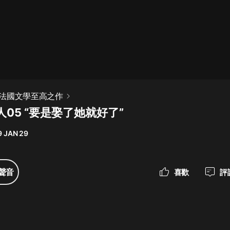
最佳女婿｜都市異能多人有聲劇｜一
種侃侃｜有聲小說
一種侃侃
米小圈上學記:一二三年級 | 暢銷出版
法國文學至高之作
物
05 “要是娶了她就好了”
米小圈
9 JAN 29
破壞者聯盟篇1-4季·猴子警長科學探
案記|寶寶巴士
寶寶巴士
聲音
喜歡
評
大奉打更人丨頭陀淵領銜多人有聲
劇|暢聽全集|王鶴棣、田曦薇主演影
視劇原著|賣報小郎君
頭陀淵講故事
總有這樣的歌只想一個人聽