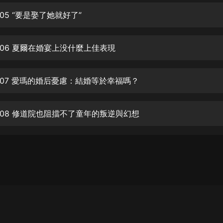
生命科學篇1-2·猴子警長科學探案記|
寶寶巴士科普
05 “要是娶了她就好了”
寶寶巴士
【新民間劇場】我的老千江湖｜ 有聲
06 夏爾在婚宴上没什麼上佳表現
的紫襟｜ 魔幻千手
有聲的紫襟
07 愛瑪的婚后憂慮：結婚等於幸福嗎？
《夜色鋼琴曲》
夜色鋼琴曲趙海洋
08 修道院也阻擋不了童年的叛逆與幻想
太荒吞天訣丨熱血玄幻丨紫襟領銜有
聲劇
有聲的紫襟
嫡女貴嫁 | 一刀蘇蘇團隊制作 | 古言
宮鬥重生爽文 多人有聲劇
一刀蘇蘇
中國大案紀實 | 每日一驚案！真實案
件恐怖刑偵尚文
大舌頭尚文