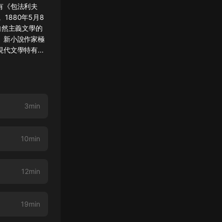
品有《包法利夫
1880年5月8
自然主義文學的
。新小說作家極
文學特有...
3min
10min
12min
19min