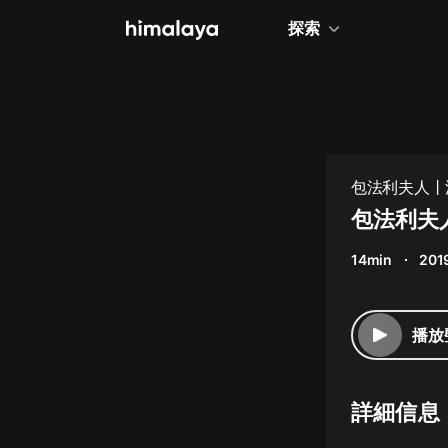
探索
全部
小說
個人成長
包法利夫人丨
相聲評書
包法利夫人
兒童
14min
201
歷史
情感治愈
播放
健康養生
商業財經
詳細信息
廣播劇