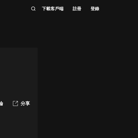
下載客戶端
註冊
登錄
論
分享