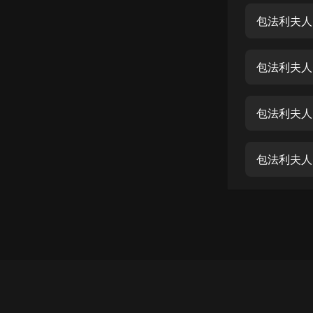
經典名著
包法利夫人
人物傳記
電影
包法利夫人
生活
英語
包法利夫人
日語
包法利夫人
課程
少兒教育
二次元
教育培訓
IT科技
汽車