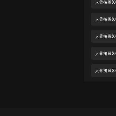
經典名著
人骨拚圖(0
人物傳記
人骨拚圖(0
電影
生活
人骨拚圖(0
英語
日語
人骨拚圖(0
課程
少兒教育
人骨拚圖(0
二次元
教育培訓
IT科技
汽車