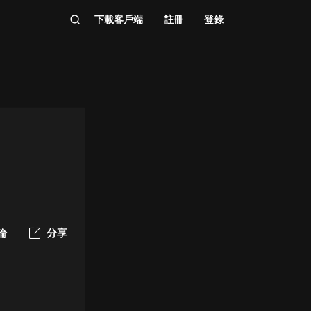
下載客戶端
註冊
登錄
論
分享