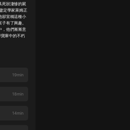
具死狀淒慘的屍
鑒定學家萊姆正
他卻宣稱這種小
案子有了興趣。
中，他們漸漸意
學寶庫中的不朽
19min
18min
14min