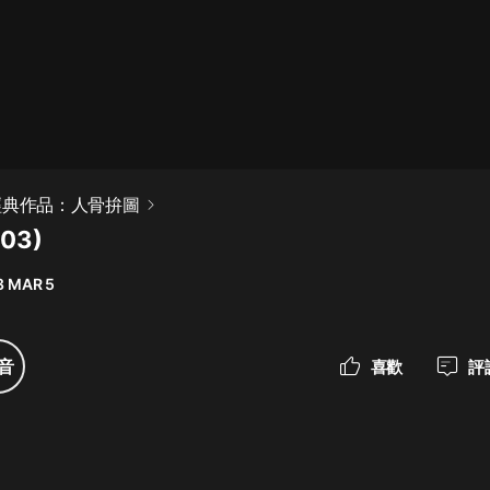
最佳女婿｜都市異能多人有聲劇｜一
種侃侃｜有聲小說
一種侃侃
米小圈上學記:一二三年級 | 暢銷出版
經典作品：人骨拚圖
物
03)
米小圈
8 MAR 5
破壞者聯盟篇1-4季·猴子警長科學探
案記|寶寶巴士
寶寶巴士
音
喜歡
評
大奉打更人丨頭陀淵領銜多人有聲
劇|暢聽全集|王鶴棣、田曦薇主演影
視劇原著|賣報小郎君
頭陀淵講故事
總有這樣的歌只想一個人聽