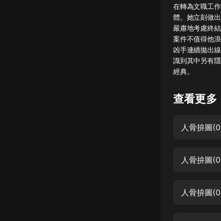
在轉為文職工作
懸疑
體。她立刻做出
嚴肅地考慮終結
科幻
案件不值得他浪
凶手連續拋出線
好書精講
識到其中另有隱
外語
經典。
耽美
查看更多
認知思維
人骨拚圖(0
人文
音樂
人骨拚圖(0
粵語
頭條
人骨拚圖(0
娛樂