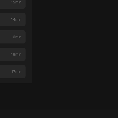
15min
14min
16min
18min
17min