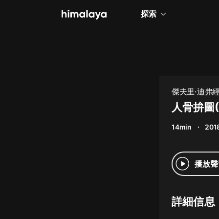
探索
全部
小說
個人成長
傑夫里·迪弗
相聲評書
人骨拚圖(
兒童
14min
201
歷史
情感治愈
播放聲
健康養生
商業財經
詳細信息
廣播劇