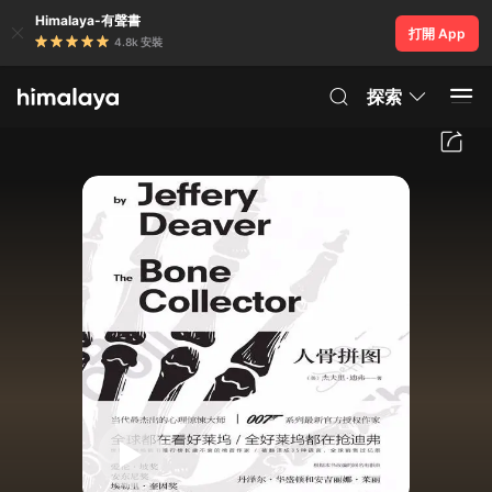
Himalaya-有聲書
打開 App
4.8k 安裝
探索