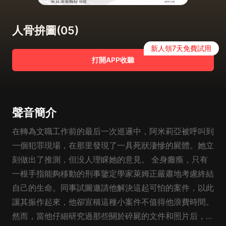
人骨拚圖(05)
新人領7天免費試用
打開APP收聽
聲音簡介
在轉為文職工作前的最后一次巡邏中，阿米莉亞被呼叫到
一個犯罪現場，在那里發現了一具死狀淒慘的屍體。她立
刻做出了推測，但没人理睬她的意見。 全身癱瘓，只有
一根手指能夠移動的刑事鑒定學家萊姆正嚴肅地考慮終結
自己的生命。同事試圖邀請他解決這起可怕的案件，以此
讓其振作起來，他卻宣稱這種小案件不值得他浪費時間。
然而，當他仔細研究過那些關於碎屍的文件和照片后，卻