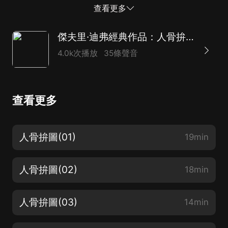
對這件案子有了興趣。凶手連續拋出線索，似乎想引誘他
查看更多
們不斷發現下一個罪案現場。在與死神爭分奪秒的賽跑
中，他們漸漸意識到其中另有隱情…… 本書為新星出版社
傑夫里·迪弗經典作品：人骨拚圖
懸疑推理圖書大系“午夜文庫”作品之一，偵探文學寶庫中
4.0k次播放
35條聲音
的不朽經典。
查看更多
人骨拚圖(01)
19min
人骨拚圖(02)
18min
人骨拚圖(03)
14min