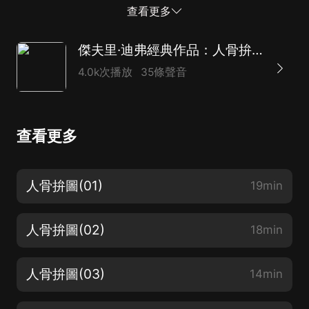
對這件案子有了興趣。凶手連續拋出線索，似乎想引誘他
查看更多
們不斷發現下一個罪案現場。在與死神爭分奪秒的賽跑
中，他們漸漸意識到其中另有隱情…… 本書為新星出版社
傑夫里·迪弗經典作品：人骨拚圖
懸疑推理圖書大系“午夜文庫”作品之一，偵探文學寶庫中
4.0k次播放
35條聲音
的不朽經典。
查看更多
人骨拚圖(01)
19min
人骨拚圖(02)
18min
人骨拚圖(03)
14min