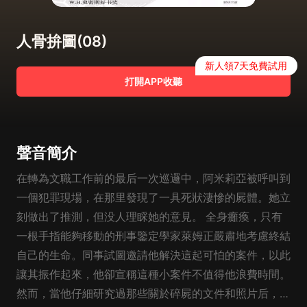
人骨拚圖(08)
新人領7天免費試用
打開APP收聽
聲音簡介
在轉為文職工作前的最后一次巡邏中，阿米莉亞被呼叫到
一個犯罪現場，在那里發現了一具死狀淒慘的屍體。她立
刻做出了推測，但没人理睬她的意見。 全身癱瘓，只有
一根手指能夠移動的刑事鑒定學家萊姆正嚴肅地考慮終結
自己的生命。同事試圖邀請他解決這起可怕的案件，以此
讓其振作起來，他卻宣稱這種小案件不值得他浪費時間。
然而，當他仔細研究過那些關於碎屍的文件和照片后，卻