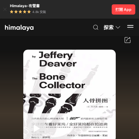
Himalaya-有聲書
打開 App
4.8k 安裝
探索