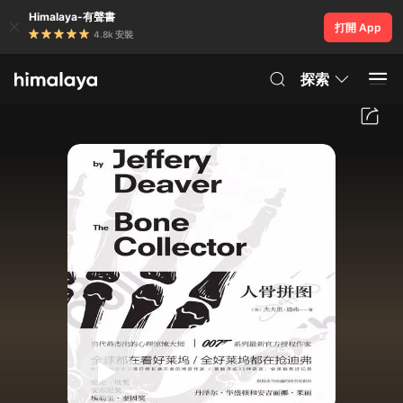
Himalaya-有聲書
打開 App
4.8k 安裝
探索