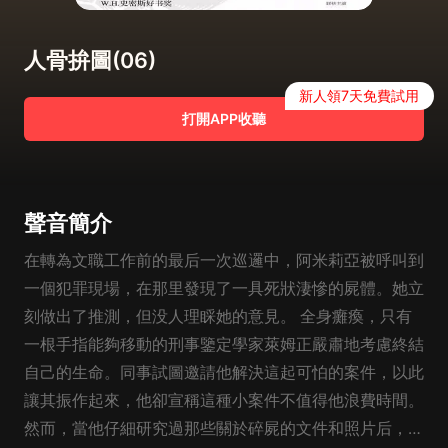
人骨拚圖(06)
新人領7天免費試用
打開APP收聽
聲音簡介
在轉為文職工作前的最后一次巡邏中，阿米莉亞被呼叫到
一個犯罪現場，在那里發現了一具死狀淒慘的屍體。她立
刻做出了推測，但没人理睬她的意見。 全身癱瘓，只有
一根手指能夠移動的刑事鑒定學家萊姆正嚴肅地考慮終結
自己的生命。同事試圖邀請他解決這起可怕的案件，以此
讓其振作起來，他卻宣稱這種小案件不值得他浪費時間。
然而，當他仔細研究過那些關於碎屍的文件和照片后，卻