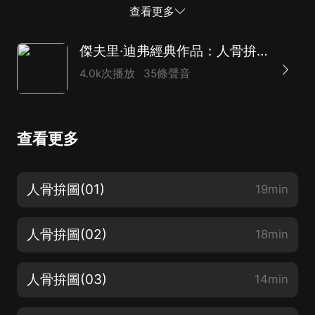
對這件案子有了興趣。凶手連續拋出線索，似乎想引誘他
查看更多
們不斷發現下一個罪案現場。在與死神爭分奪秒的賽跑
中，他們漸漸意識到其中另有隱情…… 本書為新星出版社
傑夫里·迪弗經典作品：人骨拚圖
懸疑推理圖書大系“午夜文庫”作品之一，偵探文學寶庫中
4.0k次播放
35條聲音
的不朽經典。
查看更多
人骨拚圖(01)
19min
人骨拚圖(02)
18min
人骨拚圖(03)
14min